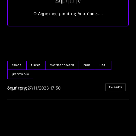
Δημήτρης
O Δημήτρης μισεί τις Δευτέρες…..
cmos
flash
motherboard
ram
uefi
μπαταρία
δημήτρης
tweaks
27/11/2023 17:50