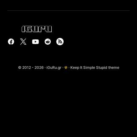
© 2012 - 2026 · iGuRu.gr ·
☢
· Keep It Simple Stupid theme