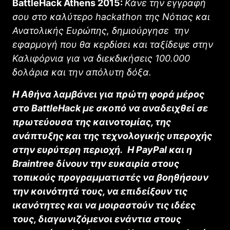
BattleHack Athens 2015:
Κάνε την εγγραφή
σου στο καλύτερο
hackathon
της Νότιας και
Ανατολικής Ευρώπης, δημιούργησε την
εφαρμογή που θα κερδίσει
και ταξίδεψε στην
Καλιφόρνια για να διεκδικήσεις 100.000
δολάρια και την απόλυτη δόξα.
H A
θήνα λαμβάνει για πρώτη φορά μέρος
στο
BattleHack
με σκοπό να αναδειχθεί σε
πρωτεύουσα της καινοτομίας, της
ανάπτυξης και της τεχνολογικής υπεροχής
στην ευρύτερη περιοχή.
Η
PayPal
και η
Braintree
δίνουν την ευκαιρία στους
τοπικούς προγραμματιστές να βοηθήσουν
την κοινότητά τους, να επιδείξουν τις
ικανότητες και να μοιραστούν τις ιδέες
τους, διαγωνιζόμενοι ενάντια στους