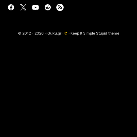
© 2012 - 2026 · iGuRu.gr ·
☢
· Keep It Simple Stupid theme