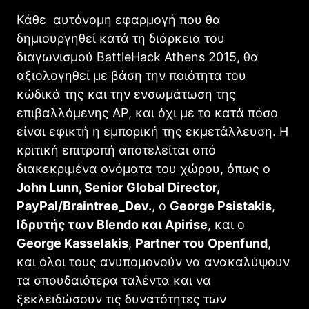
Κάθε αυτόνομη εφαρμογή που θα
δημιουργηθεί κατά τη διάρκεια του
διαγωνισμού BattleHack Athens 2015, θα
αξιολογηθεί με βάση την ποιότητα του
κώδικά της και την ενσωμάτωση της
επιβαλλόμενης
AP
, και όχι με το κατά πόσο
είναι εφικτή η εμπορική της εκμετάλλευση. Η
κριτική επιτροπή αποτελείται από
διακεκριμένα ονόματα του χώρου, όπως ο
John Lunn, Senior Global Director,
PayPal/Braintree_Dev.
,
ο
George Psistakis
,
Ιδρυτής των
Blendo
και
Apirise
,
και ο
George Kasselakis
,
Partner
του
Openfund
,
και όλοι τους ανυπομονούν να ανακαλύψουν
τα σπουδαιότερα ταλέντα και να
ξεκλειδώσουν τις δυνατότητες των