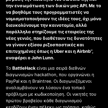
την ενσωμάτωση των δικών μας
API
. Με το
να βοηθάμε τους προγραμματιστές να
νομισματοποιήσουν τις ιδέες τους, όχι μόνο
διευκολύνουμε την καινοτομία, αλλά
παράλληλα στηρίζουμε τις εταιρείες της
νέας γενιάς, που διαθέτουν τις δυνατότητες
να γίνουν εξίσου ριζοσπαστικές και
επιτυχημένες όπως η
Uber
και η
Airbnb’’,
αναφέρει ο
John Lunn.
Το
BattleHack
είναι μια σειρά διεθνών
διαγωνισμών
hackathon,
που οργανώνει η
PayPal
και η
Braintree.
Οι διαγωνιζόμενοι
αναλαμβάνουν να λύσουν ένα τοπικό
πρόβλημα με κωδικοποίηση. Οι νικητές του
πρώτου βραβείου κάθε διαγωνισμού
κερδίζουν έναν πέλεκυ ως τρόπαιο, καθώς