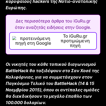
κορυφαίους
hackers
της Νοτιο-ανατολικής
Ευρώπης.
Δες περισσότερα άρθρα του iGuRu.gr
όταν αναζητάς ειδήσεις στην Google.
Το iGuRu.gr
προτιμώμενη
πηγή
Οι νικητές του κάθε τοπικού διαγωνισμού
BattleHack
θα ταξιδέψουν στο Σαν Χοσέ της
Καλιφόρνιας, για να συμμετάσχουν στον
Παγκόσμιο Τελικό του
BattleHack
(14 & 15
Νοεμβρίου 2015), όπου οι αντίπαλες ομάδες
θα διεκδικήσουν το μεγάλο έπαθλο των
100.000 δολαρίων.