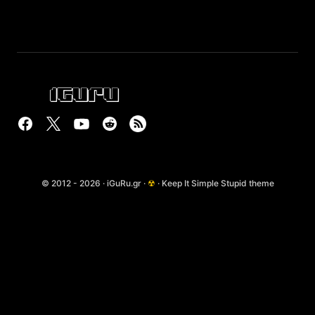
© 2012 - 2026 · iGuRu.gr ·
☢
· Keep It Simple Stupid theme