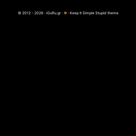
© 2012 - 2026 · iGuRu.gr ·
☢
· Keep It Simple Stupid theme