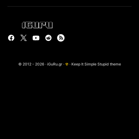
© 2012 - 2026 · iGuRu.gr ·
☢
· Keep It Simple Stupid theme