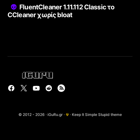
FluentCleaner 1.11.112 Classic το
CCleaner χωρίς bloat
© 2012 - 2026 · iGuRu.gr ·
☢
· Keep It Simple Stupid theme