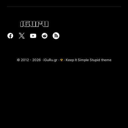
© 2012 - 2026 · iGuRu.gr ·
☢
· Keep It Simple Stupid theme