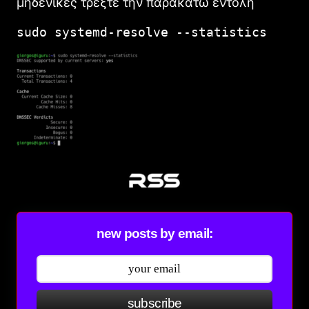
μηδενικές τρέξτε την παρακάτω εντολή
sudo systemd-resolve --statistics
new posts by email:
subscribe