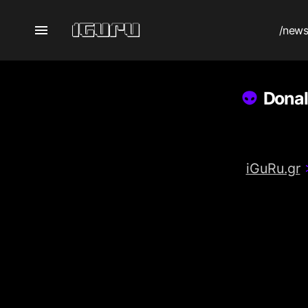
/new
Donal
iGuRu.gr