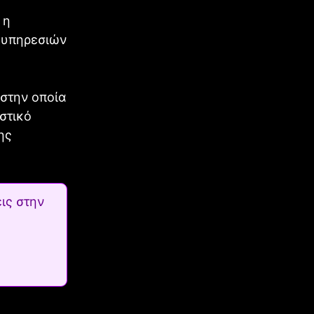
 η
 υπηρεσιών
 στην οποία
στικό
ης
ις στην