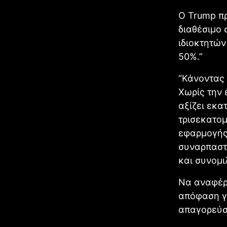
Ο Trump πρ
διαθέσιμο 
ιδιοκτητών
50%.”
“Κάνοντας 
Χωρίς την 
αξίζει εκα
τρισεκατομ
εφαρμογής 
συναρπαστι
και συνομι
Να αναφέρο
απόφαση γι
απαγορεύσ