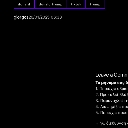
donald
donald trump
tiktok
trump
giorgos
20/01/2025 06:33
Leave a Com
Το μήνυμα σας δ
1. Περιέχει υβρ
2. Προκαλεί βλά
3. Παρενοχλεί τ
4. Διαφημίζει πρ
5. Περιέχει προ
Η ηλ. διεύθυνση 