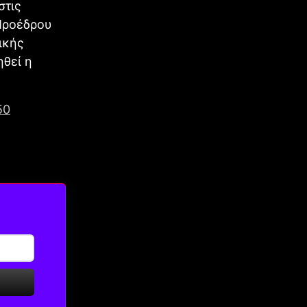
στις
Προέδρου
ικής
θεί η
50