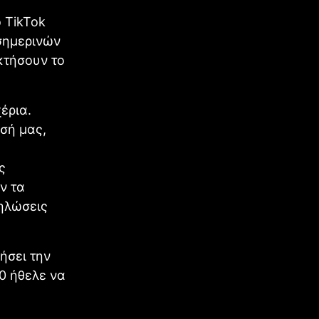
ο TikTok
σημερινών
κτήσουν το
έρια.
ισή μας,
ς
ν τα
δηλώσεις
ήσει την
0 ήθελε να