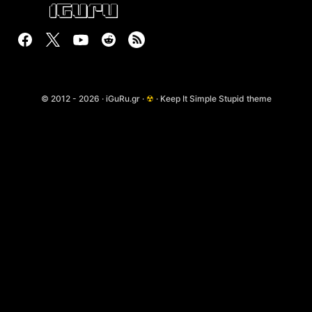
© 2012 - 2026 · iGuRu.gr ·
☢
· Keep It Simple Stupid theme