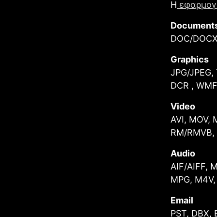
Η
εφαρμογ
Document
DOC/DOCX,
Graphics
JPG/JPEG, 
DCR , WMF,
Video
AVI, MOV, 
RM/RMVB, 
Audio
AIF/AIFF, 
MPG, M4V,
Email
PST, DBX, 