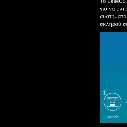
Το EaseUS 
για να εντ
συστήματος
σκληρού σ