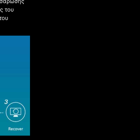
ς σάρωσης
ς του
του