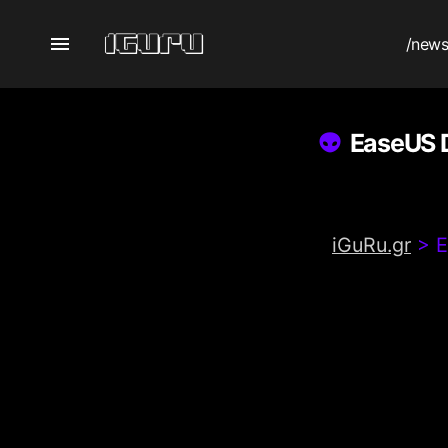
/new
EaseUS 
iGuRu.gr
>
E