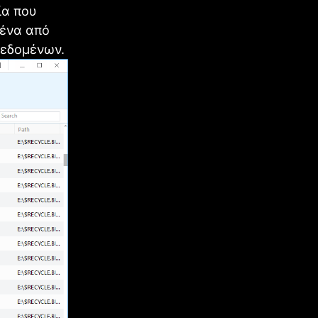
ία που
μένα από
δεδομένων.