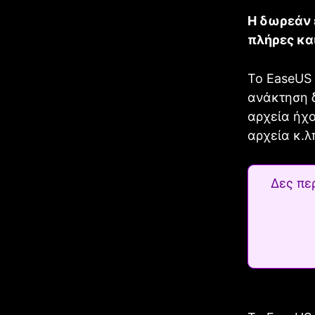
Η δωρεάν 
πλήρες κα
Το EaseUS 
ανάκτηση δ
αρχεία ήχο
αρχεία κ.λ
Δες πε