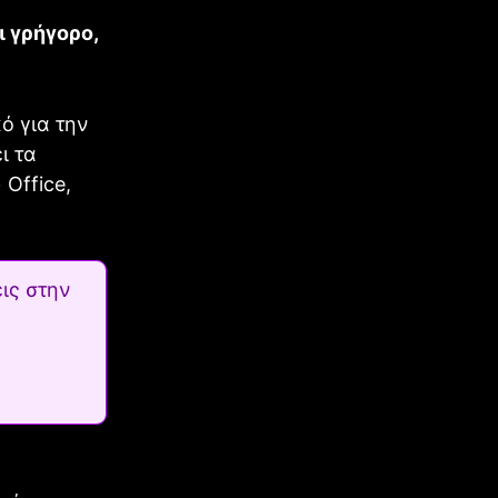
ι γρήγορο,
ό για την
ι τα
 Office,
ις στην