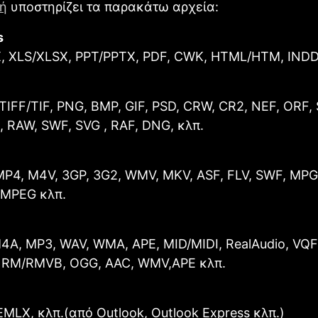
ή
υποστηρίζει τα παρακάτω αρχεία:
s
 XLS/XLSX, PPT/PPTX, PDF, CWK, HTML/HTM, INDD,
TIFF/TIF, PNG, BMP, GIF, PSD, CRW, CR2, NEF, ORF,
 RAW, SWF, SVG , RAF, DNG, κλπ.
MP4, M4V, 3GP, 3G2, WMV, MKV, ASF, FLV, SWF, MPG
MPEG κλπ.
M4A, MP3, WAV, WMA, APE, MID/MIDI, RealAudio, VQF
 RM/RMVB, OGG, AAC, WMV,APE κλπ.
EMLX, κλπ.(από Outlook, Outlook Express κλπ.)