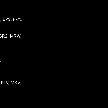
 EPS, κλπ.
 SR2, MRW,
,
,FLV, MKV,