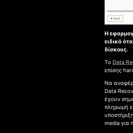
Η εφαρμογ
ειδικά ότ
δίσκους.
Το
Data Re
επίσης har
Να αναφέρ
Data Recov
έχουν σημα
πληρωμή εί
υποστήριξη
media για 