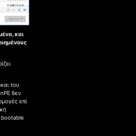
μένα, και
οιημένους
ίζει
και του
inPE δεν
ρμογές επί
ική
 bootable