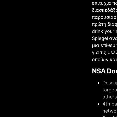
επιτυχία π
διασκεδάζο
παρουσίαση
πρώτη διαφ
drink your 
Spiegel αν
μια επίθεσ
για τις με
οποίων και
ΝSA Doc
Descri
target
others
4th pa
networ