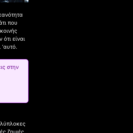
ικανότητα
άτι που
 κοινής
 ότι είναι
 ‘αυτό.
ις στην
πολύπλοκες
ές ζημιές