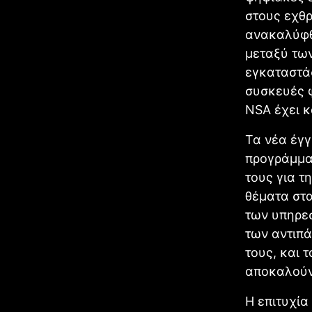
στους εχθρ
ανακαλύφθ
μεταξύ των
εγκαταστάσ
συσκευές φ
NSA έχει κ
Τα νέα έγγ
προγράμματ
τους για τ
θέματα στα
των υπηρεσ
των αντιπά
τους, και 
αποκαλούντ
Η επιτυχία 