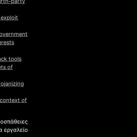
urth-party
exploit
government
erests
ck tools
ts of
ojanizing
context of
ροσπάθειες
α εργαλείο