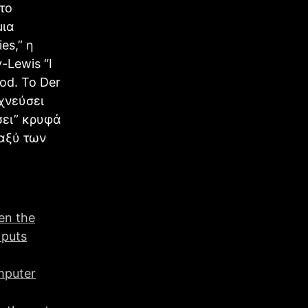
το
μια
es,” η
-Lewis “I
ood. Το Der
ιχνεύσει
σει” κρυφά
ταξύ των
en the
 puts
mputer