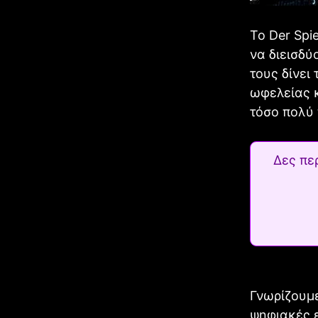
Το Der Spi
να διεισδύ
τους δίνει
ωφελείας κ
τόσο πολύ 
Δες πε
Γνωρίζουμε
ψηφιακές ε