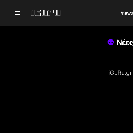
/new
Νέες
iGuRu.gr