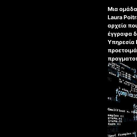
Μια ομάδα
Laura Poit
αρχεία πο
έγγραφα δη
Υπηρεσία 
προετοιμά
πραγματοπ