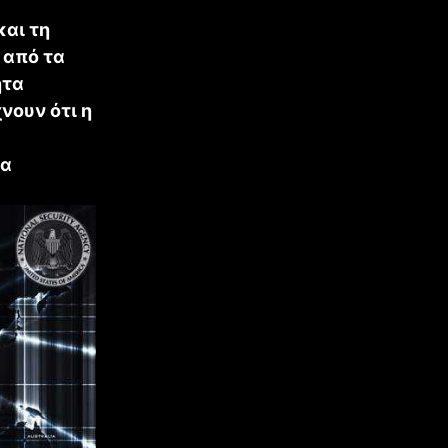
και τη
 από τα
ητα
νουν ότι η
θα