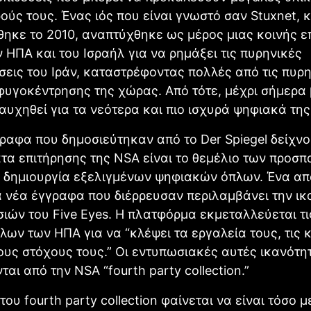
ούς τους. Ένας ιός που είναι γνωστό σαν Stuxnet, κ
ηκε το 2010, αναπτύχθηκε ως μέρος μιας κοινής ε
 ΗΠΑ και του Ισραήλ για να ρημάξει τις πυρηνικές
εις του Ιράν, καταστρέφοντας πολλές από τις πυρ
υγοκέντρησης της χώρας. Από τότε, μέχρι σήμερα 
αυχηθεί για τα νεότερα και πιο ισχυρά ψηφιακά της
ραφα που δημοσιεύτηκαν από το Der Spiegel δείχνο
α επιτήρησης της ΝSA είναι το θεμέλιο των προσπ
η δημιουργία εξελιγμένων ψηφιακών όπλων. Ένα απ
 νέα έγγραφα που διέρρευσαν περιλαμβάνει την ικ
ιών του Five Eyes. Η πλατφόρμα εκμεταλλεύεται τ
λων των ΗΠΑ για να “κλέψει τα εργαλεία τους, τις
τους στόχους τους.” Οι εντυπωσιακές αυτές ικανότη
αι από την ΝSA “fourth party collection.”
του fourth party collection φαίνεται να είναι τόσο 