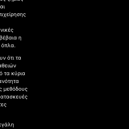
αι
πιχείρησης
ηνικές
βέβαια η
 όπλα.
υν ότι τα
αθειών
ό τα κύρια
ανότητα
ις μεθόδους
 κατασκευές
τες
μεγάλη