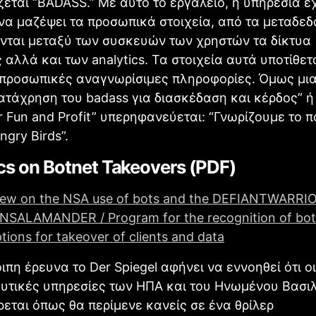
εται “BADASS.” Με αυτό το εργαλείο, η υπηρεσία έχ
να μαζέψει τα προσωπικά στοιχεία, από τα μεταδε
νται μεταξύ των συσκευών των χρηστών τα δίκτυα
 αλλά και των analytics. Τα στοιχεία αυτά υποτίθετα
 προσωπικές αναγνωρίσιμες πληροφορίες. Όμως μια
Κατάχρηση του badass για διασκέδαση και κέρδος” ή
 Fun and Profit” υπερηφανεύεται: “Γνωρίζουμε το 
ngry Birds”.
s on Botnet Takeovers (PDF)
iew on the NSA use of bots and the DEFIANTWARRI
SALAMANDER / Program for the recognition of botn
tions for takeover of clients and data
ιπη έρευνα το Der Spiegel αφήνει να εννοηθεί ότι οι
υτικές υπηρεσίες των ΗΠΑ και του Ηνωμένου Βασι
εται όπως θα περίμενε κανείς σε ένα θρίλερ