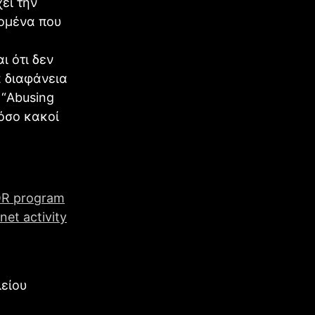
ει την
δομένα που
ι ότι δεν
 διαφάνεια
 “Abusing
πόσο κακοί
OR program
et activity
λείου