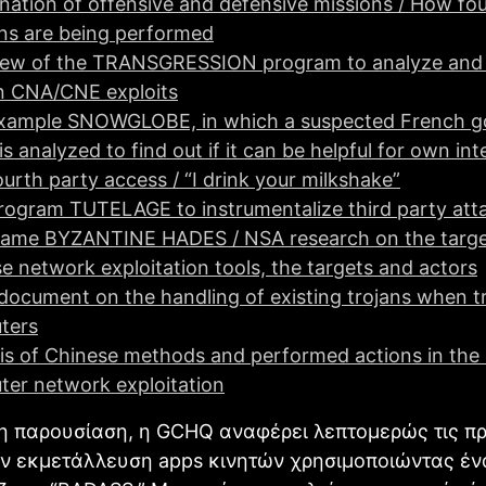
ation of offensive and defensive missions / How fo
ns are being performed
iew of the TRANSGRESSION program to analyze and 
n CNA/CNE exploits
xample SNOWGLOBE, in which a suspected French 
is analyzed to find out if it can be helpful for own int
urth party access / “I drink your milkshake”
ogram TUTELAGE to instrumentalize third party atta
ame BYZANTINE HADES / ΝSA research on the targe
e network exploitation tools, the targets and actors
ocument on the handling of existing trojans when tr
ters
is of Chinese methods and performed actions in the 
er network exploitation
λη παρουσίαση, η GCHQ αναφέρει λεπτομερώς τις π
ην εκμετάλλευση apps κινητών χρησιμοποιώντας έν