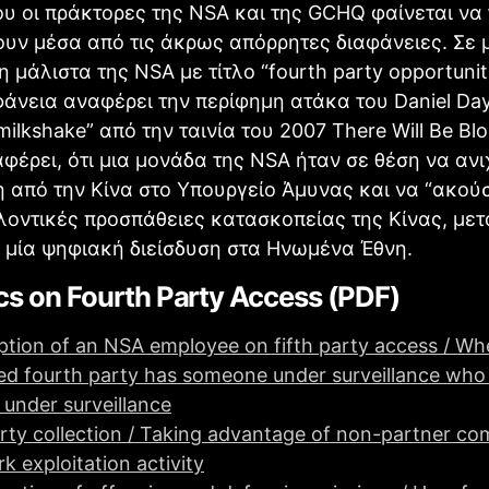
ου οι πράκτορες της ΝSA και της GCHQ φαίνεται να 
υν μέσα από τις άκρως απόρρητες διαφάνειες. Σε 
 μάλιστα της ΝSA με τίτλο “fourth party opportuniti
άνεια αναφέρει την περίφημη ατάκα του Daniel Day
milkshake” από την ταινία του 2007 There Will Be Bl
αφέρει, ότι μια μονάδα της NSA ήταν σε θέση να αν
η από την Κίνα στο Υπουργείο Άμυνας και να “ακού
λλοντικές προσπάθειες κατασκοπείας της Κίνας, με
 μία ψηφιακή διείσδυση στα Ηνωμένα Έθνη.
s on Fourth Party Access (PDF)
ption of an NSA employee on fifth party access / Wh
ed fourth party has someone under surveillance who
 under surveillance
rty collection / Taking advantage of non-partner co
k exploitation activity