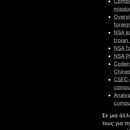
Combin
missio
Overv
foreig
ΝSA e
trojan 
ΝSA fo
ΝSA Pr
Coden
Chines
CSEC d
compu
Analys
comput
Σε μια άλ
τους για τ