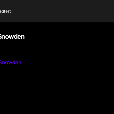
edtest
 Snowden
 Snowden