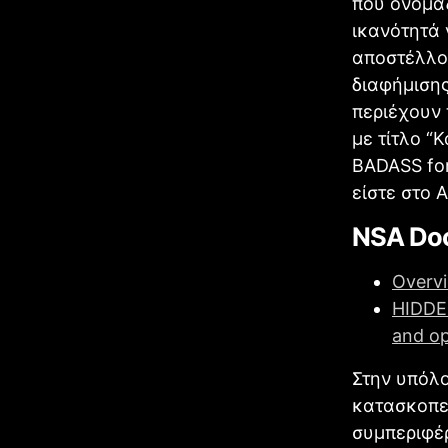
που ονομάζ
ικανότητά 
αποστέλλο
διαφήμισης
περιέχουν
με τίτλο “
BADASS for
είστε στο A
ΝSA Doc
Overv
HIDDEN
and op
Στην υπόλο
κατασκοπε
συμπεριφέρ