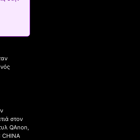
ταν
ενός
αν
ατιά στον
στυλ QAnon,
: CHINA