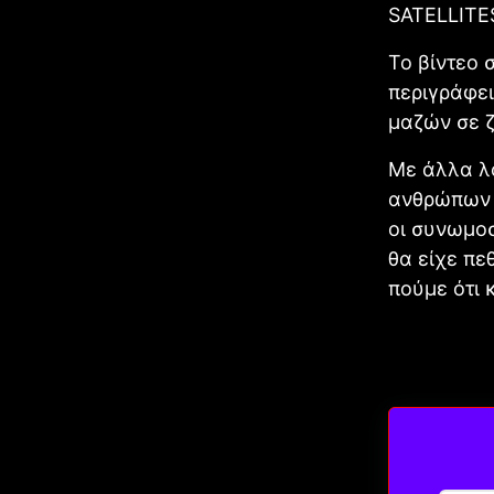
SATELLITE
Το βίντεο 
περιγράφει
μαζών σε ζ
Με άλλα λό
ανθρώπων π
οι συνωμοσ
θα είχε πε
πούμε ότι 