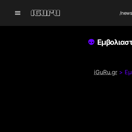
/new
Εμβολιαστ
iGuRu.gr
>
Εμ