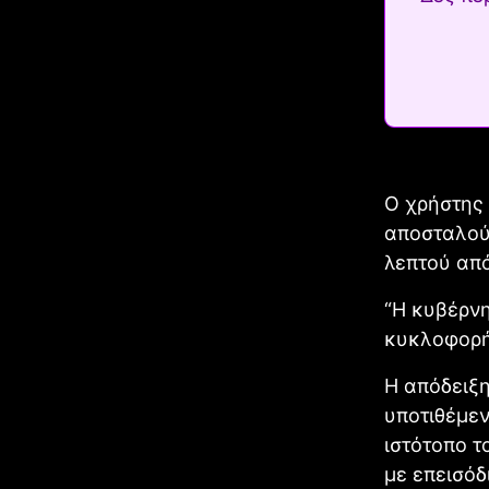
Ο χρήστης 
αποσταλούν
λεπτού από
“Η κυβέρνη
κυκλοφορήσ
Η απόδειξη
υποτιθέμεν
ιστότοπο τ
με επεισόδ