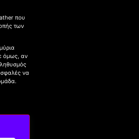
rather που
ροπής των
μμύρια
ε όμως, αν
πληθυσμός
 ασφαλές να
ομάδα.