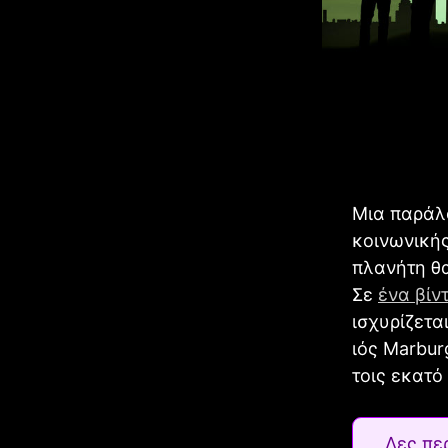
Μια παράλ
κοινωνικής
πλανήτη θ
Σε
ένα βίν
ισχυρίζετα
ιός Marbur
τοις εκατό
Δες πε