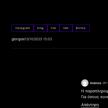
instagram
king
lite
ram
βίντεο
giorgos
03/10/2023 15:03
on 
manos
Η παραπληροφ
Για όσους συν
Απάντηση