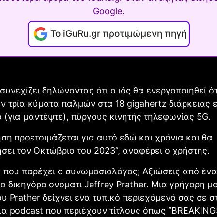
Google.
Το iGuRu.gr προτιμώμενη πηγή
συνεχίζει δηλώνοντας ότι ο ιός θα ενεργοποιηθεί ό
 τρία κύματα παλμών στα 18 gigahertz διάρκειας 
 (για μαντέψτε), πύργους κινητής τηλεφωνίας 5G.
ση προετοιμάζεται για αυτό εδώ και χρόνια και θα
ει τον Οκτώβριο του 2023”, αναφέρει ο χρήστης.
 που παρέχει ο συνωμοσιολόγος; Αξιώσεις από έν
ο δικηγόρο ονόματι Jeffrey Prather. Μια γρήγορη μ
ου Prather δείχνει ένα τυπικό περιεχόμενό σας σε 
ια podcast που περιέχουν τίτλους όπως “BREAKING