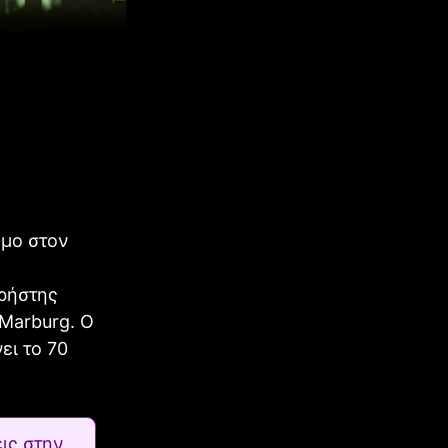
ομο στον
χρήστης
 Marburg. Ο
ει το 70
ις στην