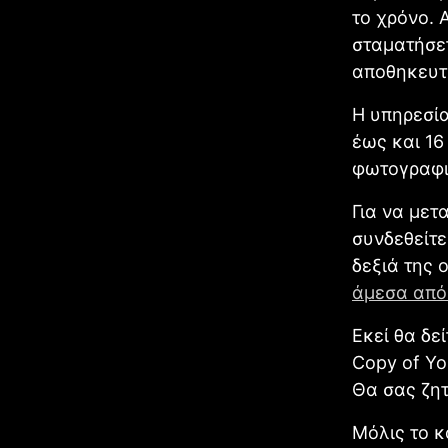
το χρόνο. 
σταματήσετ
αποθηκευτ
Η υπηρεσί
έως και 16
φωτογραφι
Για να μετ
συνδεθείτε
δεξιά της 
άμεσα από
Εκεί θα δε
Copy of Yo
Θα σας ζητ
Μόλις το κ