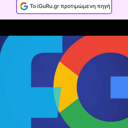
Το iGuRu.gr προτιμώμενη πηγή