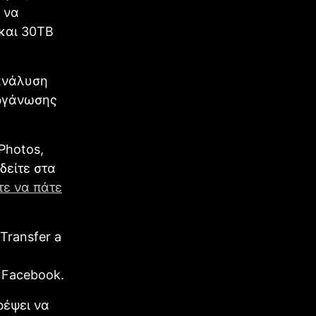
 να
 και 30TB
 ανάλυση
οργάνωσης
Photos,
δείτε στα
τε να πάτε
Transfer a
 Facebook.
ρέψει να