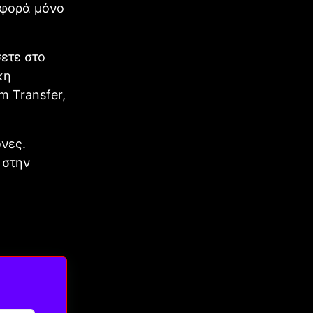
αφορά μόνο
σετε στο
κη
m Transfer,
όνες.
 στην