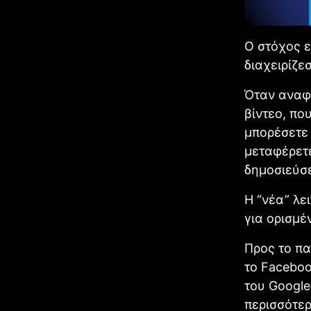
Ο στόχος ε
διαχειρίζε
Όταν αναφ
βίντεο, πο
μπορέσετε 
μεταφέρετε
δημοσιεύσε
Η “νέα” λε
για ορισμέ
Προς το πα
το Faceboo
του Google
περισσότερ