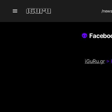
/new
Faceboo
iGuRu.gr
>