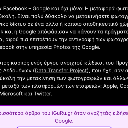
α Facebook – Google και όχι μόνο: Η μεταφορά φω
εύκολη. Είναι πολύ δύσκολο να μετακινήσετε φωτο
ικό δίκτυο σε ένα άλλο ή κάποιο αποθηκευτικό χ
ok και η Google απόφάσισαν να κάνουν τα πράγματ
α, αφού πια επιτρέπουν την αντιγραφή των φωτογρ
ebook στην υπηρεσία Photos της Google.
ώτος καρπός ενός έργου ανοιχτού κώδικα, του Προ
 Δεδομένων (
Data Transfer Project
), που έχει σαν 
 εύκολη την μετακίνηση των φωτογραφιών και άλλω
μεταξύ των πλατφορμών των εταιρειών: Apple, Goo
icrosoft και Twitter.
ρισσότερα άρθρα του iGuRu.gr όταν αναζητάς ειδήσε
Google.