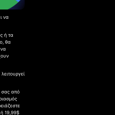
ι να
ς ή τα
ο, θα
 να
χουν
 λειτουργεί
ς σας από
αριασμός
ρειάζεστε
 ή 19,99$