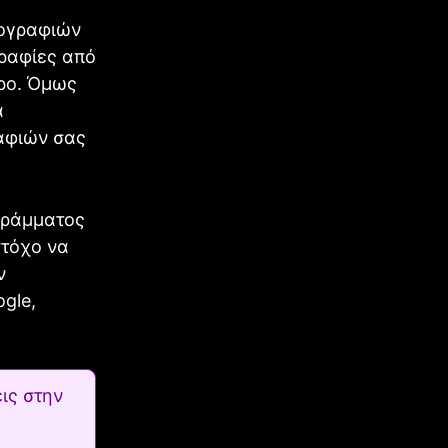
τογραφιών
γραφίες από
ώρο. Όμως
α
αφιών σας
γράμματος
στόχο να
ν
gle,
ις στην