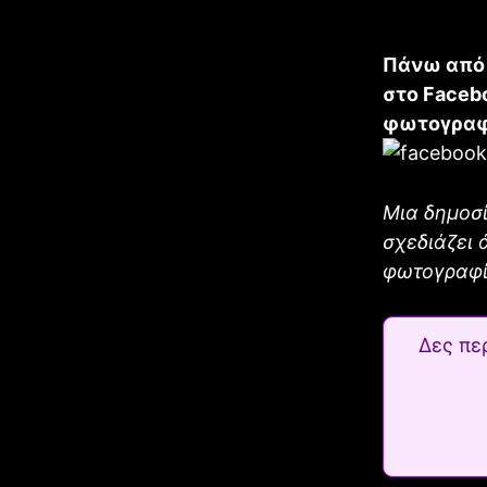
Πάνω από 
στο Facebo
φωτογραφί
Μια δημοσί
σχεδιάζει 
φωτογραφίε
Δες πε