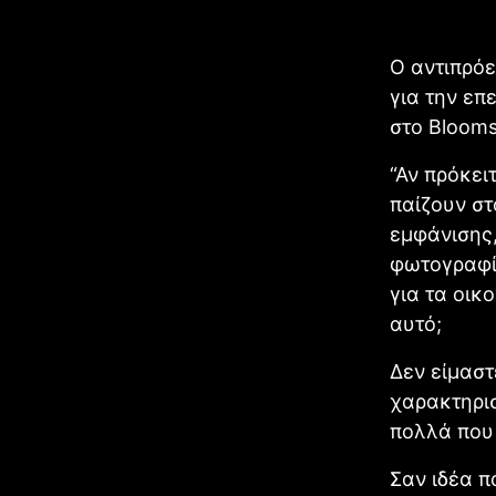
Ο αντιπρόε
για την ε
στο Blooms
“Αν πρόκει
παίζουν στ
εμφάνισης,
φωτογραφία
για τα οικ
αυτό;
Δεν είμαστ
χαρακτηρισ
πολλά που 
Σαν ιδέα π