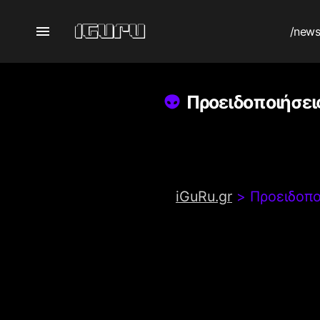
/new
Προειδοποιήσει
iGuRu.gr
>
Προειδοπο