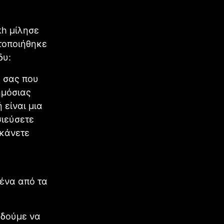
kh μίλησε
τοποιήθηκε
δυ:
ά σας που
ημόσιας
 είναι μια
σιεύσετε
 κάνετε
 ένα από τα
 δούμε να