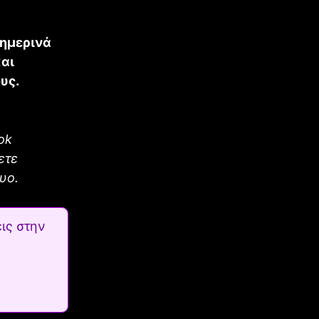
ημερινά
και
υς.
ok
ετε
υο.
ις στην