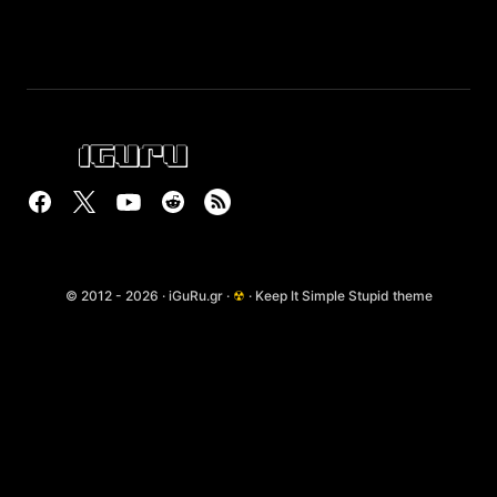
© 2012 - 2026 · iGuRu.gr ·
☢
· Keep It Simple Stupid theme