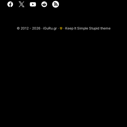
© 2012 - 2026 · iGuRu.gr ·
☢
· Keep It Simple Stupid theme