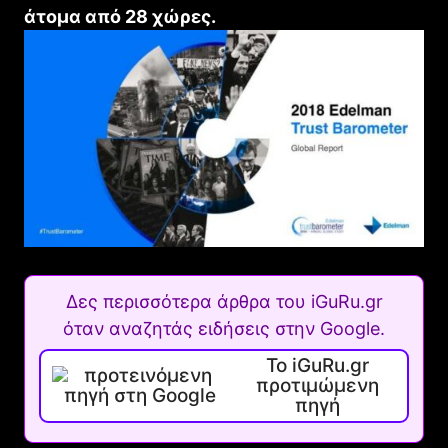
άτομα από 28 χώρες.
Δες περισσότερα άρθρα του iGuRu.gr
όταν αναζητάς ειδήσεις στην Google.
Το iGuRu.gr
προτιμώμενη
πηγή