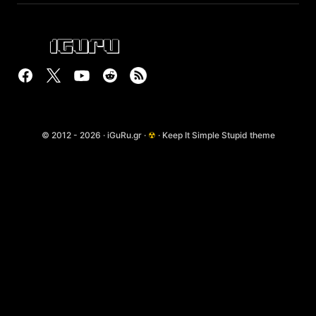
© 2012 - 2026 · iGuRu.gr ·
☢
· Keep It Simple Stupid theme