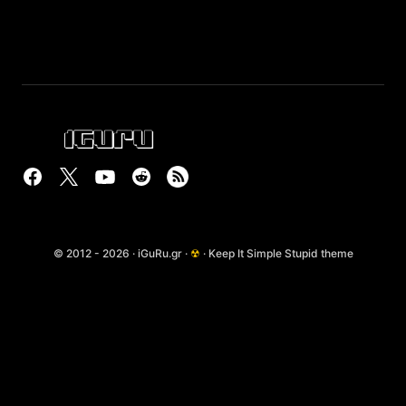
© 2012 - 2026 · iGuRu.gr ·
☢
· Keep It Simple Stupid theme