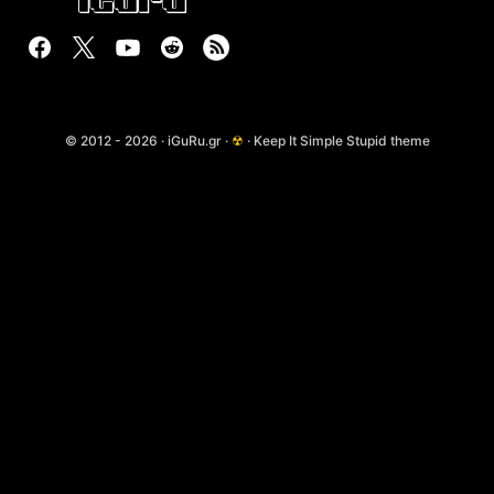
© 2012 - 2026 · iGuRu.gr ·
☢
· Keep It Simple Stupid theme