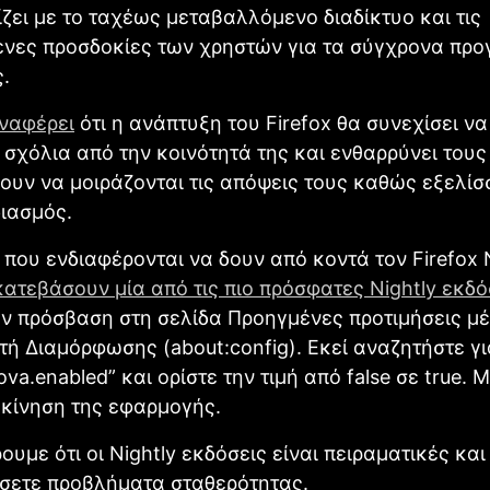
ζει με το ταχέως μεταβαλλόμενο διαδίκτυο και τις
ενες προσδοκίες των χρηστών για τα σύγχρονα πρ
.
ναφέρει
ότι η ανάπτυξη του Firefox θα συνεχίσει να
 σχόλια από την κοινότητά της και ενθαρρύνει τους
ουν να μοιράζονται τις απόψεις τους καθώς εξελίσ
ιασμός.
 που ενδιαφέρονται να δουν από κοντά τον Firefox
κατεβάσουν μία από τις πιο πρόσφατες Nightly εκδό
ν πρόσβαση στη σελίδα Προηγμένες προτιμήσεις μ
ή Διαμόρφωσης (about:config). Εκεί αναζητήστε γι
ova.enabled” και ορίστε την τιμή από false σε true. 
κκίνηση της εφαρμογής.
υμε ότι οι Nightly εκδόσεις είναι πειραματικές και
ίσετε προβλήματα σταθερότητας.