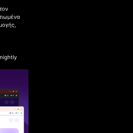
τον
λτιωμένα
μογής,
nightly