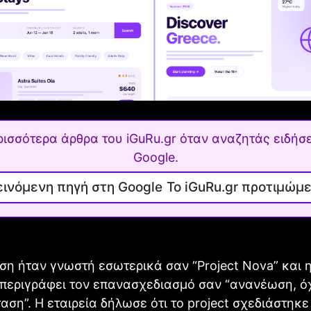
ρισσότερα άρθρα του iGuRu.gr όταν αναζητάς ειδήσε
Google.
Το iGuRu.gr προτιμώμ
η ήταν γνωστή εσωτερικά σαν “Project Nova” και 
 περιγράφει τον επανασχεδιασμό σαν “ανανέωση, ό
αση”. Η εταιρεία δήλωσε ότι το project σχεδιάστηκε