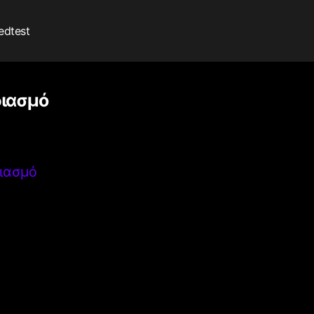
edtest
διασμό
διασμό