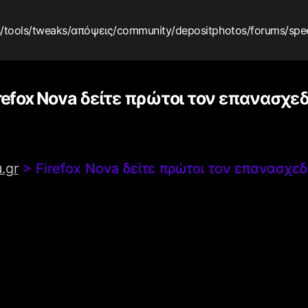
s
/tools
/tweaks
/απόψεις
/community
/depositphotos
/forums
/spe
refox Nova δείτε πρώτοι τον επανασχε
.gr
>
Firefox Nova δείτε πρώτοι τον επανασχε