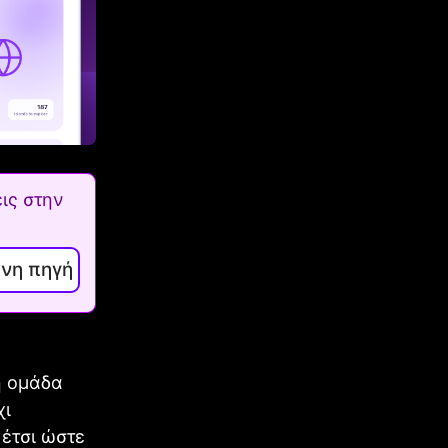
ις στην
ενη πηγή
η ομάδα
χι
 έτσι ώστε