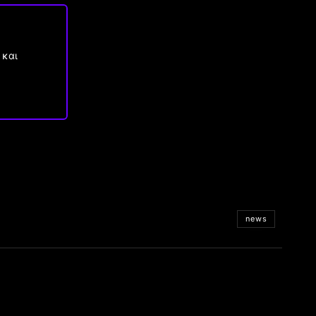
 και
news