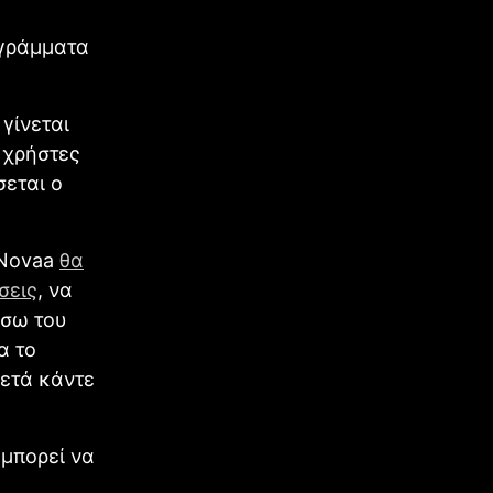
ογράμματα
 γίνεται
 χρήστες
σεται ο
 Novaa
θα
σεις
, να
έσω του
α το
Μετά κάντε
 μπορεί να