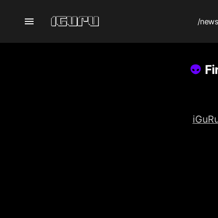
/new
Fi
iGuRu