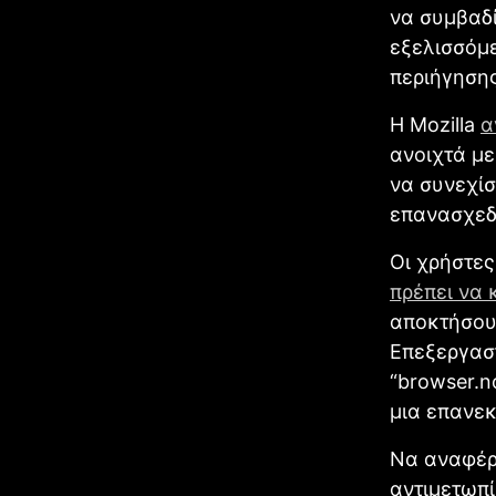
να συμβαδί
εξελισσόμ
περιήγησης
Η Mozilla
α
ανοιχτά με
να συνεχίσ
επανασχεδ
Οι χρήστες
πρέπει να 
αποκτήσου
Επεξεργαστ
“browser.n
μια επανε
Να αναφέρο
αντιμετωπ