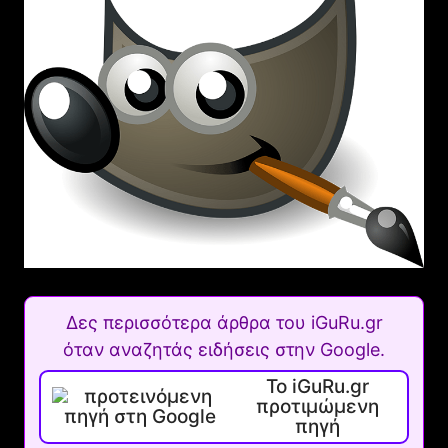
Δες περισσότερα άρθρα του iGuRu.gr
όταν αναζητάς ειδήσεις στην Google.
Το iGuRu.gr
προτιμώμενη
πηγή