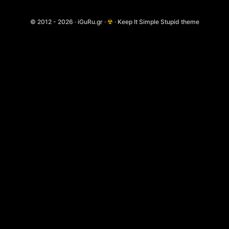
© 2012 - 2026 · iGuRu.gr ·
☢
· Keep It Simple Stupid theme