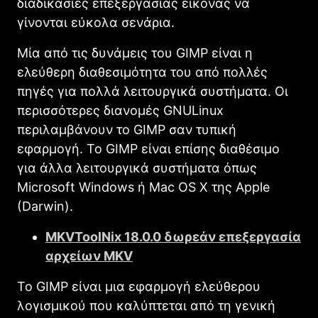
διαδικασίες επεξεργασίας εικόνας να
γίνονται εύκολα σενάρια.
Μία από τις δυνάμεις του
GIMΡ
είναι η
ελεύθερη διαθεσιμότητα του από πολλές
πηγές για πολλά λειτουργικά συστήματα. Οι
περισσότερες διανομές
GNU
Linux
περιλαμβάνουν το
GIMP
σαν τυπική
εφαρμογή. Το
GIMΡ
είναι επίσης διαθέσιμο
για άλλα λειτουργικά συστήματα όπως
Microsoft Windows
ή
Mac OS X
της Apple
(
Darwin
).
MKVToolNix 18.0.0 δωρεάν επεξεργασία
αρχείων MKV
Το
GIMΡ
είναι μια εφαρμογή ελεύθερου
λογισμικού που καλύπτεται από τη γενική