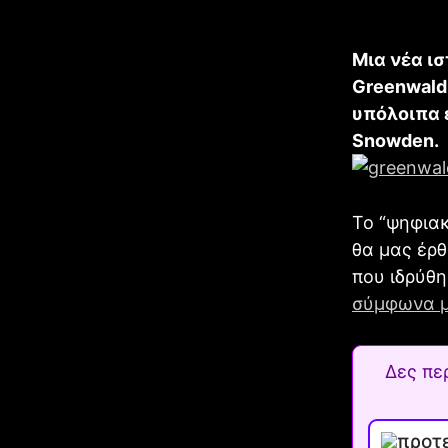
Μια νέα ι
Greenwald
υπόλοιπα 
Snowden.
Το “ψηφιακ
θα μας έρ
που ιδρύθη
σύμφωνα με
Δες πε