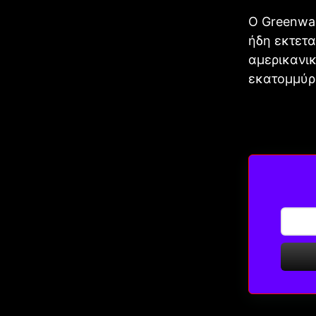
Ο Greenwal
ήδη εκτετ
αμερικανικ
εκατομμύρι