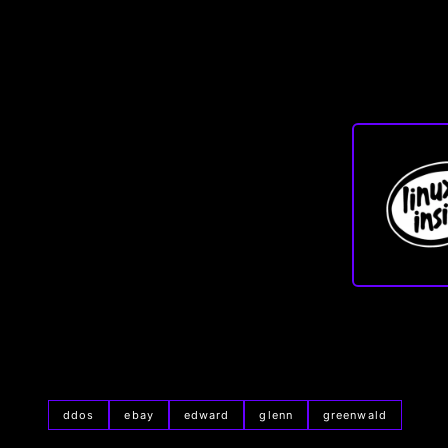
ddos
ebay
edward
glenn
greenwald