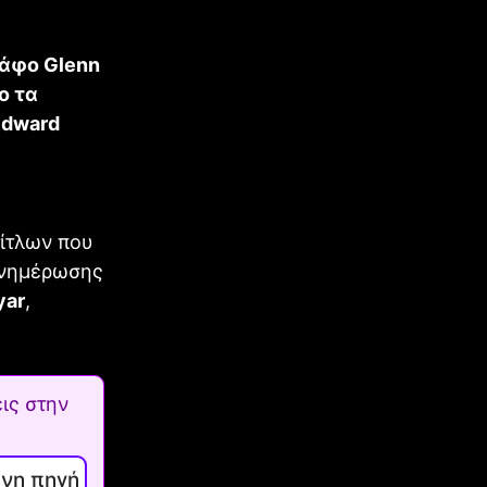
ράφο Glenn
ο τα
Edward
τίτλων που
 ενημέρωσης
yar
,
ις στην
ενη πηγή