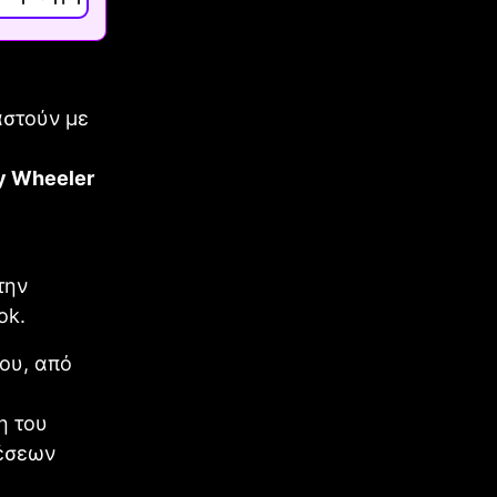
στούν με
y Wheeler
την
ok.
ου, από
η του
θέσεων