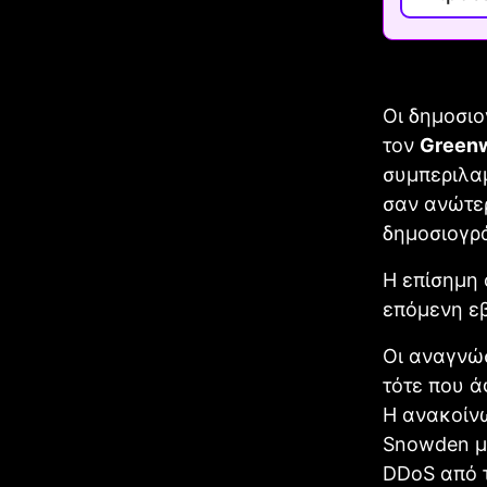
Οι δημοσι
τον
Green
συμπεριλα
σαν ανώτερ
δημοσιογρ
Η επίσημη 
επόμενη ε
Οι αναγνώσ
τότε που ά
Η ανακοίν
Snowden μ
DDoS από τ