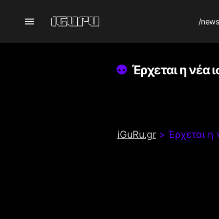
/new
Έρχεται η νέα 
iGuRu.gr
>
Έρχεται η