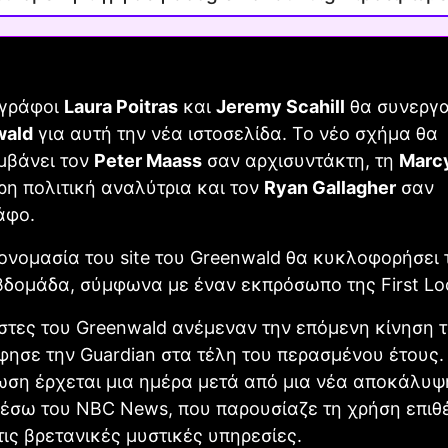
ογράφοι
Laura Poitras
και
Jeremy Scahill
θα συνεργα
wald
για αυτή την νέα ιστοσελίδα. Το νέο σχήμα θα
μβάνει τον
Peter Maass
σαν αρχισυντάκτη, τη
Marc
η πολιτική αναλύτρια και τον
Ryan Gallagher
σαν
άφο.
ονομασία του site του Greenwald θα κυκλοφορήσει 
βδομάδα, σύμφωνα με έναν εκπρόσωπο της First Lo
τες του Greenwald ανέμεναν την επόμενη κίνηση τ
φησε την Guardian στα τέλη του περασμένου έτους.
ωση έρχεται μια ημέρα μετά από μια νέα αποκάλυψ
έσω του NBC News, που παρουσίαζε τη χρήση επι
ις βρετανικές μυστικές υπηρεσίες.