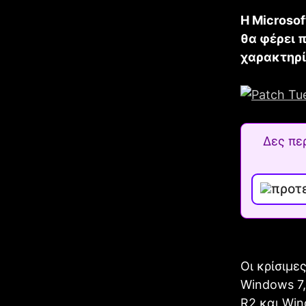
Η Microsof
θα φέρει 
χαρακτηρίζ
Δες πε
Οι κρίσιμ
Windows 7,
R2 και Win