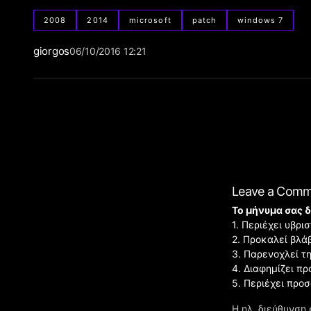
2008
2014
microsoft
patch
windows 7
giorgos
06/10/2016 12:21
Leave a Com
Το μήνυμα σας δ
1. Περιέχει υβρ
2. Προκαλεί βλά
3. Παρενοχλεί τ
4. Διαφημίζει πρ
5. Περιέχει προ
Η ηλ. διεύθυνση 