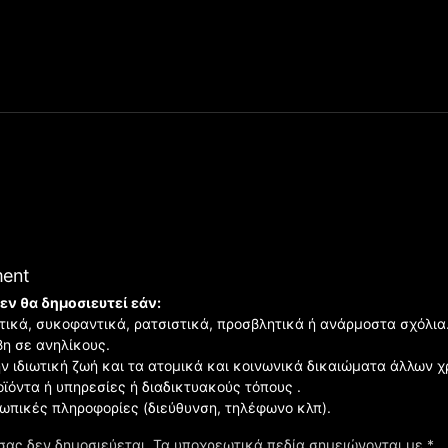
ment
εν θα δημοσιευτεί εάν:
ιστικά, συκοφαντικά, ρατσιστικά, προσβλητικά ή ανάρμοστα σχόλια
βη σε ανηλίκους.
ην ιδιωτική ζωή και τα ατομικά και κοινωνικά δικαιώματα άλλων 
οϊόντα ή υπηρεσίες ή διαδικτυακούς τόπους .
σωπικές πληροφορίες (διεύθυνση, τηλέφωνο κλπ).
σας δεν δημοσιεύεται.
Τα υποχρεωτικά πεδία σημειώνονται με
*