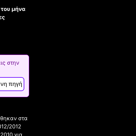
ύ του μήνα
ες
ις στην
ενη πηγή
φθηκαν στα
012/2012
 2010 για