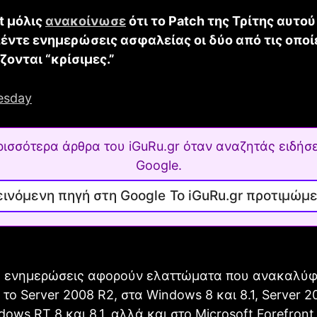
t μόλις
ανακοίνωσε
ότι το Patch της Τρίτης αυτο
πέντε ενημερώσεις ασφαλείας οι δύο από τις οποί
ονται “κρίσιμες.”
ρισσότερα άρθρα του iGuRu.gr όταν αναζητάς ειδήσε
Google.
Το iGuRu.gr προτιμώμ
ες ενημερώσεις αφορούν ελαττώματα που ανακαλύ
 το Server 2008 R2, στα Windows 8 και 8.1, Server 2
dows RT 8 και 8.1, αλλά και στο Microsoft Forefront