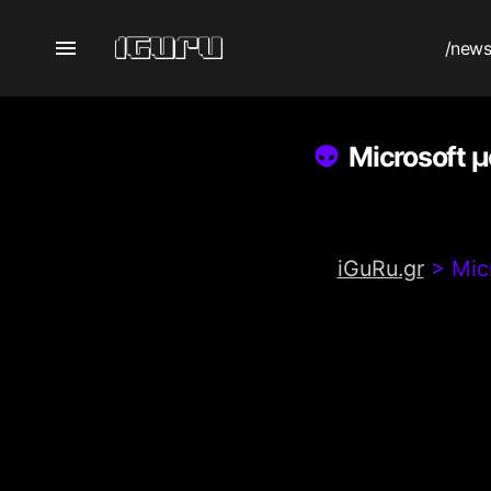
/new
Microsoft 
iGuRu.gr
>
Mic