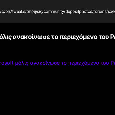
s
/tools
/tweaks
/απόψεις
/community
/depositphotos
/forums
/spe
μόλις ανακοίνωσε το περιεχόμενο του P
rosoft μόλις ανακοίνωσε το περιεχόμενο του Pa