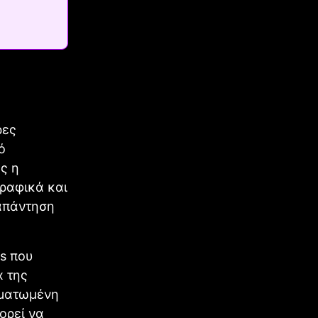
ρες
ό
ς η
γραφικά και
 απάντηση
ts που
x της
ωματωμένη
ορεί να