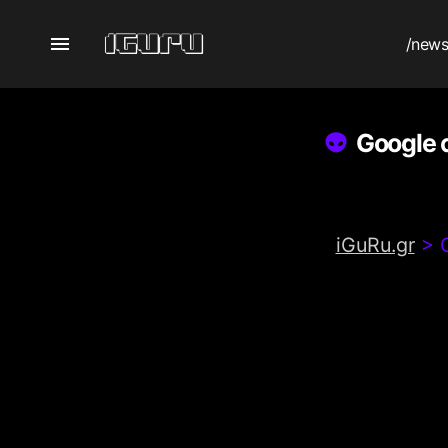
/new
Google 
iGuRu.gr
>