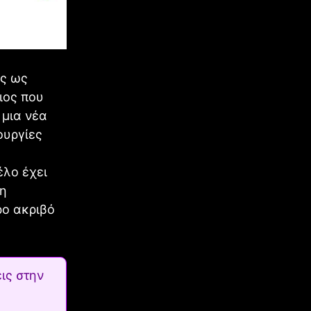
ύς ως
ιος που
 μια νέα
ουργίες
έλο έχει
ση
ρο ακριβό
ις στην