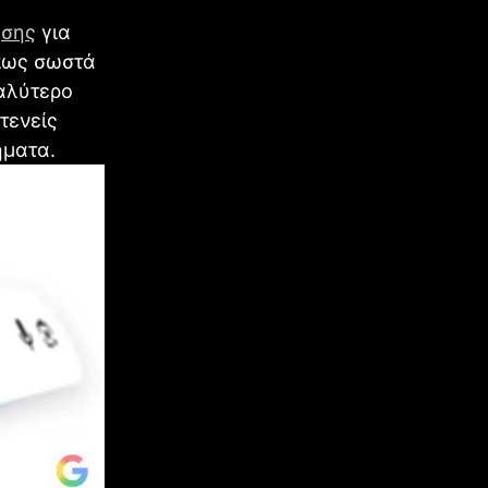
ησης
για
όπως σωστά
γαλύτερο
τενείς
ήματα.