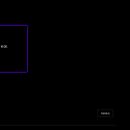
 και
news