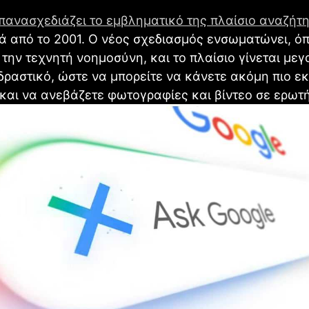
πανασχεδιάζει το εμβληματικό της πλαίσιο αναζήτ
ά από το 2001. Ο νέος σχεδιασμός ενσωματώνει, 
την τεχνητή νοημοσύνη, και το πλαίσιο γίνεται με
αδραστικό, ώστε να μπορείτε να κάνετε ακόμη πιο εκ
και να ανεβάζετε φωτογραφίες και βίντεο σε ερωτ