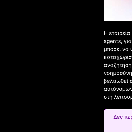
Η εταιρεία
agents, γι
μπορεί να 
καταχώριση
αναζήτησης
νοημοσύνης
βελτιωθεί 
αυτόνομων 
στη λειτου
Δες πε