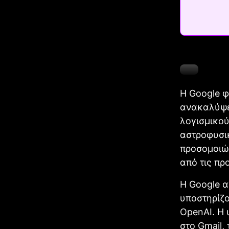
Η Google φ
ανακαλύψε
λογισμικού
αστροφυσικ
προσομοιώσ
από τις πρ
Η Google α
υποστηρίζο
OpenAI. Η 
στο Gmail,