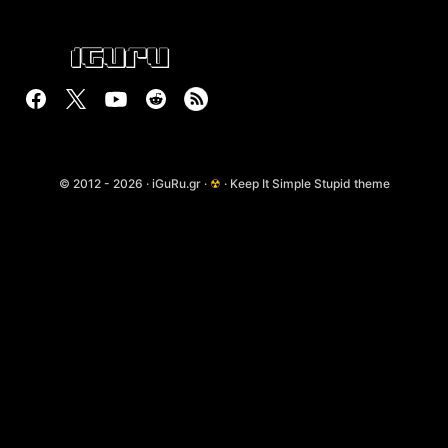
© 2012 - 2026 · iGuRu.gr ·
☢
· Keep It Simple Stupid theme