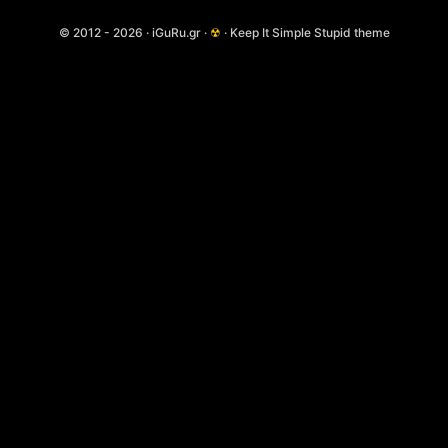
© 2012 - 2026 · iGuRu.gr ·
☢
· Keep It Simple Stupid theme