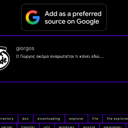
giorgos
Ο Γιώργος ακόμα αναρωτιέται τι κάνει εδώ….
irectory
doc
downloading
explorer
file
file explore
server
transfer
urls
windows
αρχεία
αφαιρέσει