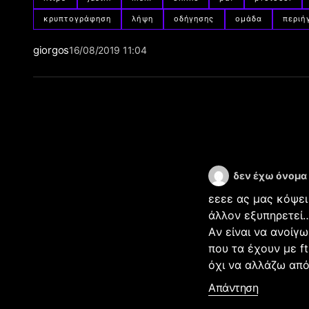
κρυπτογράφηση
λήψη
οδήγησης
ομάδα
περιή
giorgos
16/08/2019 11:04
δεν έχω όνομα
εεεε ας μας κόψει 
άλλον εξυπηρετεί…
Aν είναι να ανοίγ
που τα έχουν με f
όχι να αλλάζω από
Απάντηση