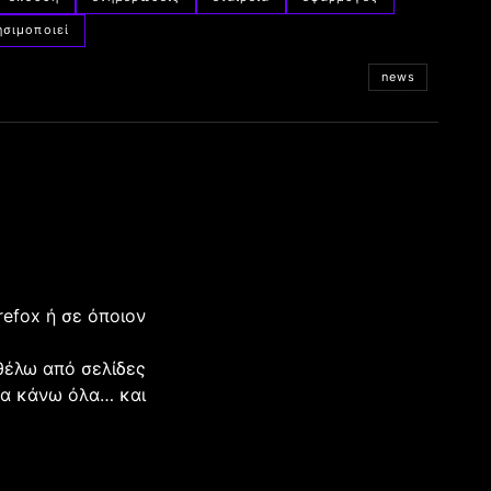
ησιμοποιεί
news
refox ή σε όποιον
 θέλω από σελίδες
 τα κάνω όλα… και