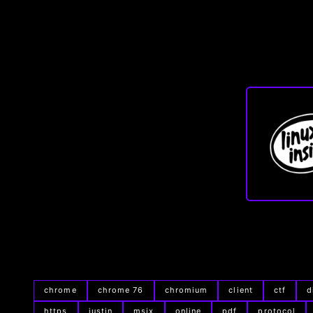
chrome
chrome 76
chromium
client
ctf
d
https
justin
msix
online
pdf
protocol