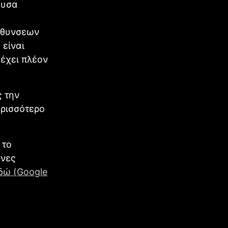
ουσα
ύθυνσεων
 είναι
 έχει πλέον
 την
ερισσότερο
 το
ένες
δώ (Google