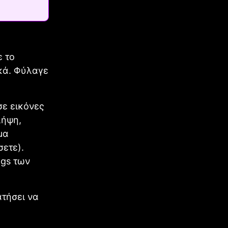
ε το
κά. Φύλαγε
ε εικόνες
λήψη,
μα
σετε).
ngs των
τήσει να