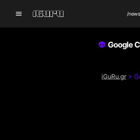
/new
Google C
iGuRu.gr
>
G