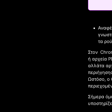
Αναφέ
γνωστ
τα ρο
Στον Chro
ή αρχεία P
αλλάτα αρ
περιήγησης
Ωστόσο, ο 
περιεχομέν
Σήμερα όμ
υποστηρίζε