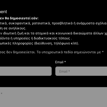
ment
εν θα δημοσιευτεί εάν:
ιστικά, συκοφαντικά, ρατσιστικά, προσβλητικά ή ανάρμοστα σχόλια
βη σε ανηλίκους.
ην ιδιωτική ζωή και τα ατομικά και κοινωνικά δικαιώματα άλλων 
οϊόντα ή υπηρεσίες ή διαδικτυακούς τόπους .
σωπικές πληροφορίες (διεύθυνση, τηλέφωνο κλπ).
σας δεν δημοσιεύεται.
Τα υποχρεωτικά πεδία σημειώνονται με
*
Email *