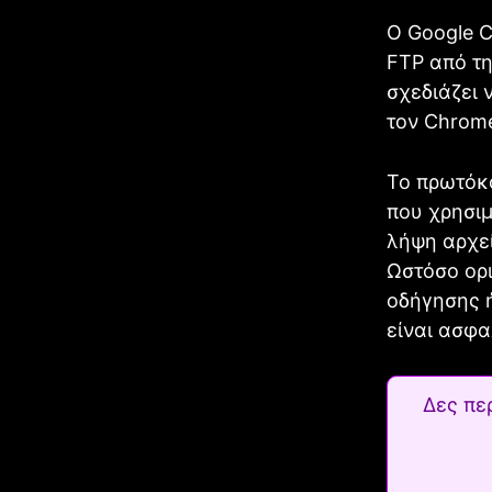
Ο Google C
FTP από τη
σχεδιάζει 
τον Chrome
Το πρωτόκο
που χρησιμ
λήψη αρχεί
Ωστόσο ορ
οδήγησης ή
είναι ασφα
Δες πε