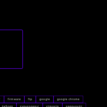
r
firmware
ftp
google
google chrome
έκδοση
ενημερώσεις
εταιρεία
εφαρμογές