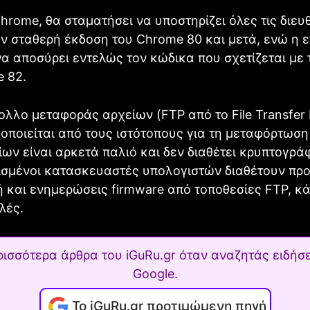
hrome, θα σταματήσει να υποστηρίζει όλες τις διευ
ν σταθερή έκδοση του Chrome 80 και μετά, ενώ η ε
να αποσύρει εντελώς τον κώδικα που σχετίζεται με
 82.
λλο μεταφοράς αρχείων (FTP από το File Transfer P
οποιείται από τους ιστότοπους για τη μεταφόρτωση 
ων είναι αρκετά παλιό και δεν διαθέτει κρυπτογρά
ισμένοι κατασκευαστές υπολογιστών διαθέτουν πρ
 και ενημερώσεις firmware από τοποθεσίες FTP, κά
λές.
ρισσότερα άρθρα του iGuRu.gr όταν αναζητάς ειδήσε
Google.
Το iGuRu.gr προτιμώμενη πηγή