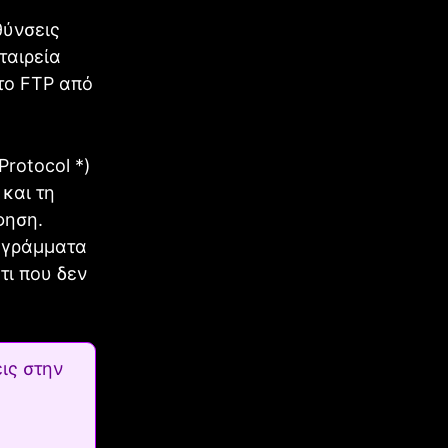
θύνσεις
ταιρεία
 το FTP από
rotocol *)
και τη
φηση.
ογράμματα
τι που δεν
ις στην