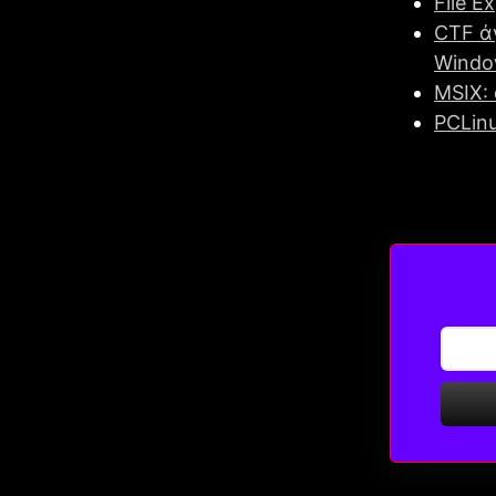
File E
CTF ά
Windo
MSIX:
PCLin