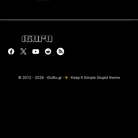
© 2012 - 2026 · iGuRu.gr ·
☢
· Keep It Simple Stupid theme