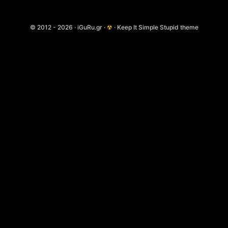
© 2012 - 2026 · iGuRu.gr ·
☢
· Keep It Simple Stupid theme