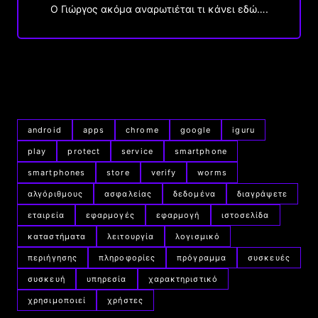
Ο Γιώργος ακόμα αναρωτιέται τι κάνει εδώ….
android
apps
chrome
google
iguru
play
protect
service
smartphone
smartphones
store
verify
worms
αλγόριθμους
ασφαλείας
δεδομένα
διαγράψετε
εταιρεία
εφαρμογές
εφαρμογή
ιστοσελίδα
καταστήματα
λειτουργία
λογισμικό
περιήγησης
πληροφορίες
πρόγραμμα
συσκευές
συσκευή
υπηρεσία
χαρακτηριστικό
χρησιμοποιεί
χρήστες