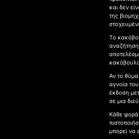
και δεν εί
της βιομηχ
στοχευμένε
Το κακόβου
αναζήτηση 
αποτελέσμ
κακόβουλο
Αν το θύμα
αγνοία το
έκδοση μετ
σε μια διε
Κάθε φορά 
πιστοποιήσ
μπορεί να 