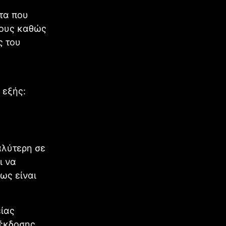
τα που
τους καθώς
ς του
 εξής:
αλύτερη σε
ι να
ως είναι
είας
 έκδοσης,