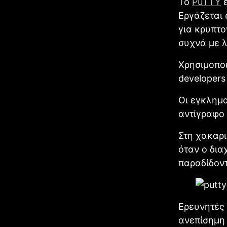
Το
PuΤTY
ε
Εργάζεται 
για κρυπτ
συχνά με λ
Χρησιμοποι
developers
Οι εγκλημα
αντίγραφο
Στη χακαρ
όταν ο δια
παραδίδοντ
Ερευνητές
ανεπίσημη 