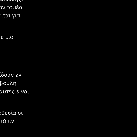
ιον τομέα
ίται για
ε μια
ίδουν εν
όβουλη
αυτές είναι
θεσία οι
τόπιν