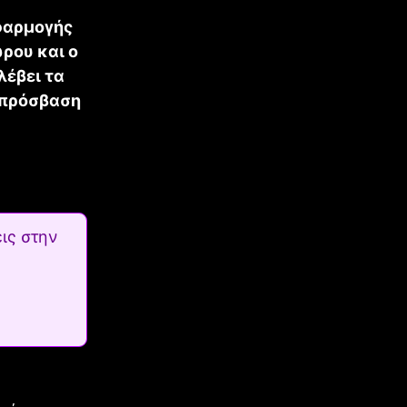
εφαρμογής
ρου και ο
λέβει τα
 πρόσβαση
ις στην