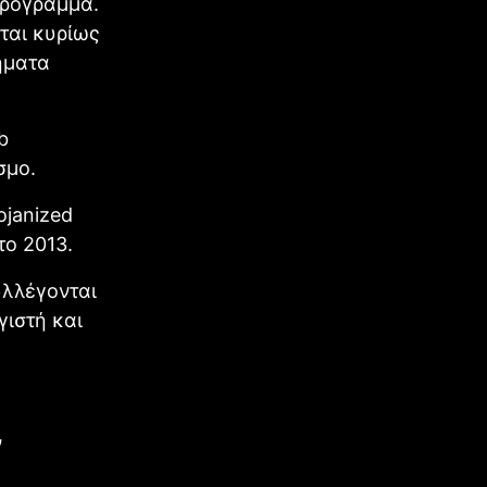
πρόγραμμα.
ται κυρίως
ήματα
b
σμο.
ojanized
το 2013.
υλλέγονται
γιστή και
ν