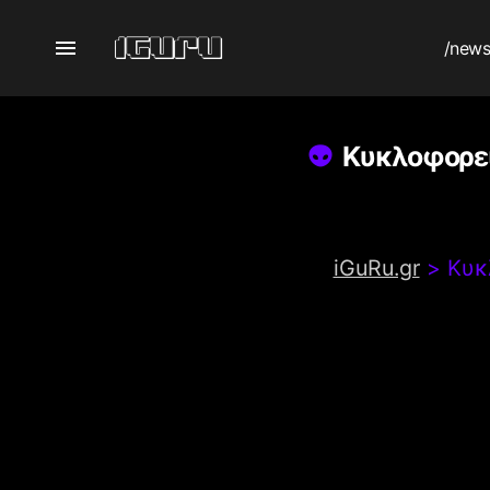
/new
Κυκλοφορεί
iGuRu.gr
>
Κυκ