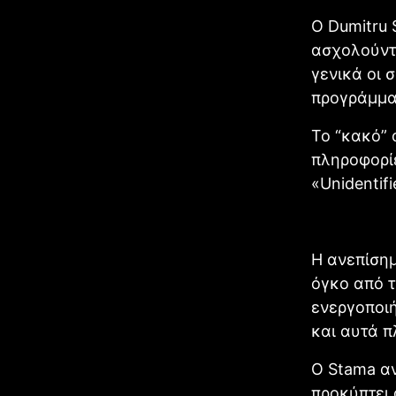
Ο Dumitru 
ασχολούντα
γενικά οι 
προγράμμα
Το “κακό” 
πληροφορίε
«Unidentifi
Η ανεπίση
όγκο από τ
ενεργοποι
και αυτά 
Ο Stama αν
προκύπτει 