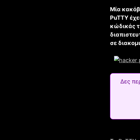
Μία κακόβ
PuTTY έχε
κώδικάς τ
διαπιστευ
σε διακομι
Δες πε