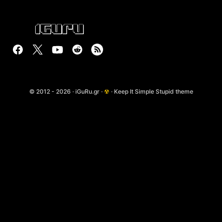
© 2012 - 2026 · iGuRu.gr ·
☢
· Keep It Simple Stupid theme