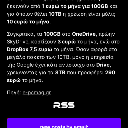
ξεκινούν από
1 ευρώ το μήνα για 100
GB
και
για όποιον θέλει
10
TB
η χρέωση είναι μόλις
10 ευρώ το μήνα
.
Συγκριτικά, τα
100
GB
στο
OneDrive
, πρώην
SkyDrive, κοστίζουν
3 ευρώ
το μήνα, ενώ στο
DropBox
7,5 ευρώ
το μήνα. Όσον αφορά στο
μεγάλο πακέτο των 10ΤΒ, μόνο η υπηρεσία
τής Google έχει κάτι αντίστοιχο στο
Drive
,
χρεώνοντας για τα
8
TB
που προσφέρει
290
ευρώ
το μήνα.
Πηγή:
e-pcmag.gr
new posts by email: