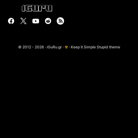
© 2012 - 2026 · iGuRu.gr ·
☢
· Keep It Simple Stupid theme