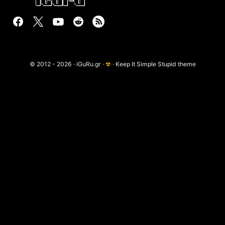
© 2012 - 2026 · iGuRu.gr ·
☢
· Keep It Simple Stupid theme