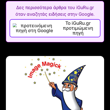
Δες περισσότερα άρθρα του iGuRu.gr
όταν αναζητάς ειδήσεις στην Google.
Το iGuRu.gr
προτιμώμενη
πηγή