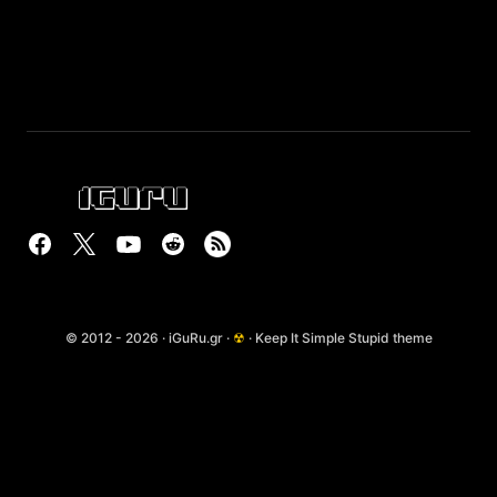
© 2012 - 2026 · iGuRu.gr ·
☢
· Keep It Simple Stupid theme