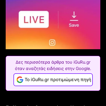
Δες περισσότερα άρθρα του iGuRu.gr
όταν αναζητάς ειδήσεις στην Google.
Το iGuRu.gr προτιμώμενη πηγή