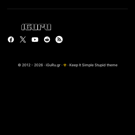
© 2012 - 2026 · iGuRu.gr ·
☢
· Keep It Simple Stupid theme