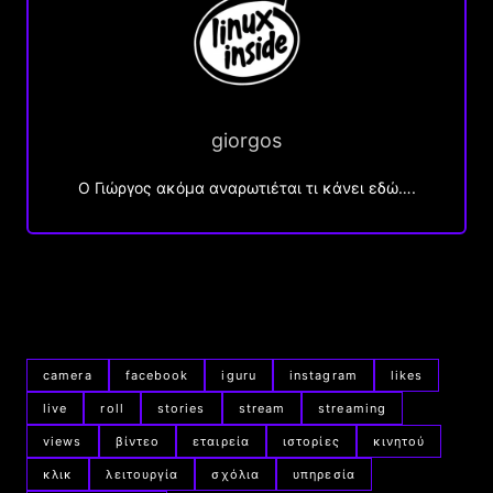
giorgos
Ο Γιώργος ακόμα αναρωτιέται τι κάνει εδώ….
camera
facebook
iguru
instagram
likes
live
roll
stories
stream
streaming
views
βίντεο
εταιρεία
ιστορίες
κινητού
κλικ
λειτουργία
σχόλια
υπηρεσία