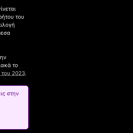
ίνεται
ρήτου του
πιλογή
μεσα
την
ιακά το
 του 2023
.
ις στην