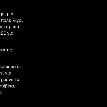
ς, μια
 πολύ λίγοι
 σε άμεσα
2EE για
αι τις
προσωπικές
εί για
η μόνο τα
ρίβεια,
ου