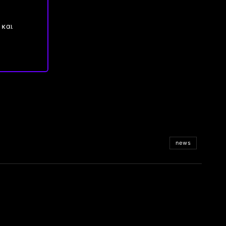
 και
news