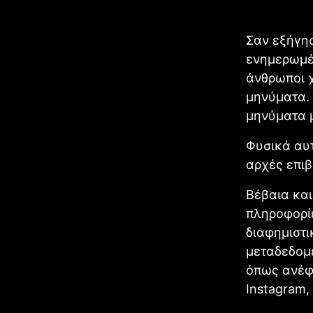
Σαν εξήγησ
ενημερωμ
άνθρωποι 
μηνύματα. 
μηνύματα μ
Φυσικά αυτ
αρχές επιβ
Βέβαια και
πληροφορίε
διαφημιστι
μεταδεδομέ
όπως ανέφε
Instagram,