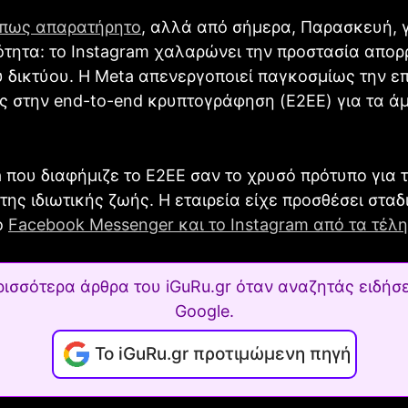
πως απαρατήρητο
, αλλά από σήμερα, Παρασκευή, γ
τητα: το Instagram χαλαρώνει την προστασία απορ
 δικτύου. Η Meta απενεργοποιεί παγκοσμίως την ε
ς στην end-to-end κρυπτογράφηση (E2EE) για τα ά
a που διαφήμιζε το E2EE σαν το χρυσό πρότυπο για 
της ιδιωτικής ζωής. Η εταιρεία είχε προσθέσει σταδ
ο
Facebook Messenger και το Instagram από τα τέλη
ρισσότερα άρθρα του iGuRu.gr όταν αναζητάς ειδήσε
Google.
Το iGuRu.gr προτιμώμενη πηγή