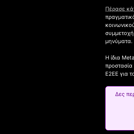
Πέρασε κά
πραγματικό
κοινωνικού
συμμετοχή
μηνύματα.
Η ίδια Met
προστασία 
E2EE για τ
Δες πε