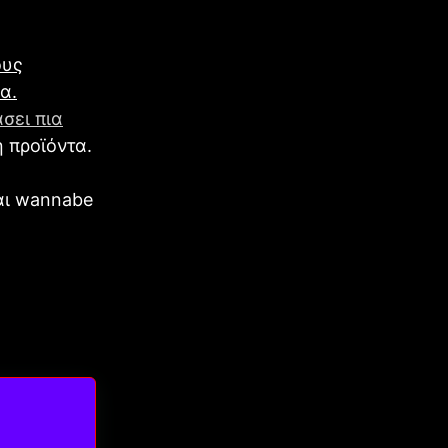
ους
α.
άσει πια
 προϊόντα.
αι wannabe