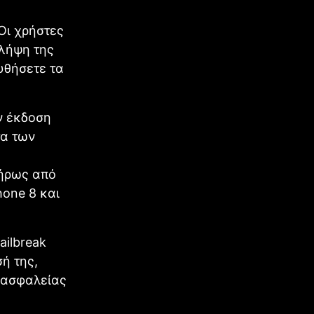
Οι χρήστες
 λήψη της
υθήσετε τα
ην έκδοση
τα των
λήρως από
hone 8 και
ailbreak
ή της,
ό ασφαλείας