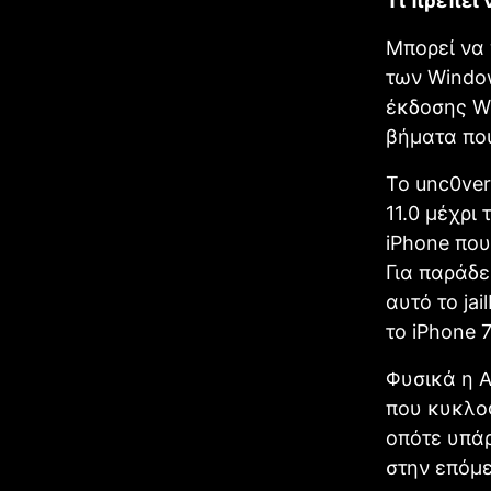
Τι πρέπει 
Μπορεί να 
των Window
έκδοσης Wi
βήματα πο
Το unc0ver
11.0 μέχρι
iPhone που
Για παράδε
αυτό το ja
το iPhone 
Φυσικά η A
που κυκλο
οπότε υπάρ
στην επόμε