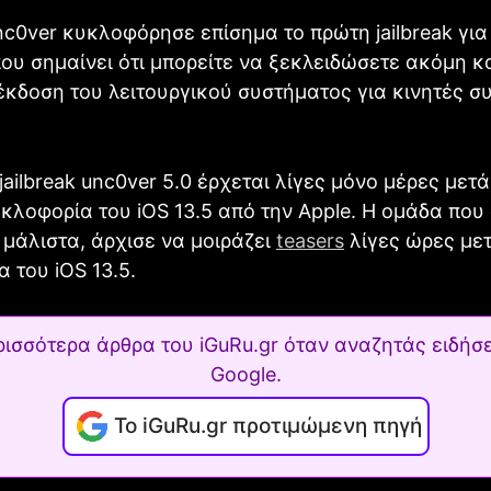
c0ver κυκλοφόρησε επίσημα το πρώτη jailbreak για
 που σημαίνει ότι μπορείτε να ξεκλειδώσετε ακόμη κ
έκδοση του λειτουργικού συστήματος για κινητές σ
jailbreak unc0ver 5.0 έρχεται λίγες μόνο μέρες μετά
κλοφορία του iOS 13.5 από την Apple. Η ομάδα που
k μάλιστα, άρχισε να μοιράζει
teasers
λίγες ώρες μετ
 του iOS 13.5.
ρισσότερα άρθρα του iGuRu.gr όταν αναζητάς ειδήσε
Google.
Το iGuRu.gr προτιμώμενη πηγή