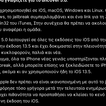
να γνωρίζετε για το unc0ver 5.0.
χρησιμοποιηθεί σε iOS, macOS, Windows και Linux. 
s, το jailbreak συμπεριλαμβάνει και ένα link για τη
n32 του iTunes, Στην συνέχεια θα πρέπει να ακολο
υ αναφέρει η ομάδα.
 5.0 λειτουργεί σε όλες τις εκδόσεις του iOS από τ
 την έκδοση 13.5 και έχει δοκιμαστεί στην πλειονότη
 κυκλοφορούν, παλιά και νέα.
ιγμα, όλα τα iPhone νέας γενιάς υποστηρίζονται π
ilbreak, αλλά μπορείτε επίσης να ξεκλειδώσετε το iP
7, ακόμα κι αν χρησιμοποιούν ήδη το iOS 13.5.
pple δεν πρέπει να είναι ικανοποιημένη με αυτό το j
φόρησε τόσο γρήγορα μετά την τελευταία ενημέρωσ
χει πιθανότητα να προσπαθήσει να κλείσει το κεν
νη έκδοση του iOS.