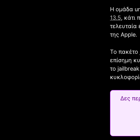
Η ομάδα un
13.5
, κάτι
τελευταία 
της Apple.
Το πακέτο 
επίσημη κυ
το jailbrea
κυκλοφορία
Δες πε