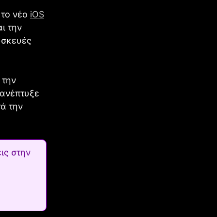
 το νέο
iOS
αι την
υσκευές
 την
 ανέπτυξε
ά την
ις στην