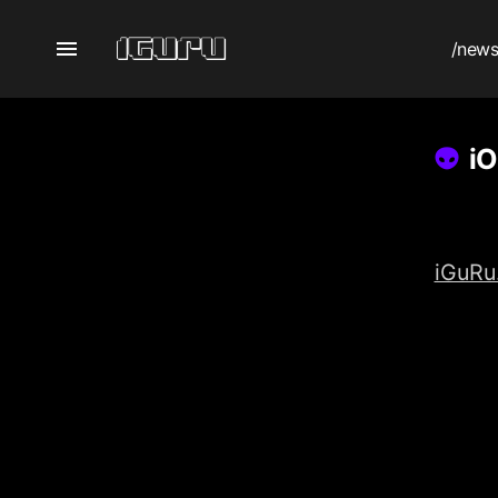
/new
iO
iGuRu