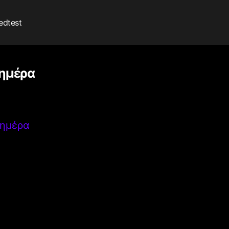
edtest
λημέρα
λημέρα