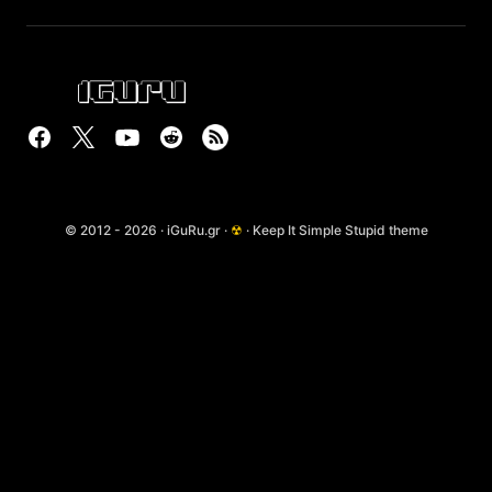
© 2012 - 2026 · iGuRu.gr ·
☢
· Keep It Simple Stupid theme