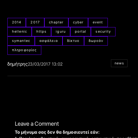
2014
2017
chapter
cyber
event
hellenic
https
iguru
portal
security
symantec
ασφάλεια
δίκτυο
δωρεάν
πληροφορίες
δημήτρης
news
23/03/2017 13:02
Leave a Comment
Το μήνυμα σας δεν θα δημοσιευτεί εάν: