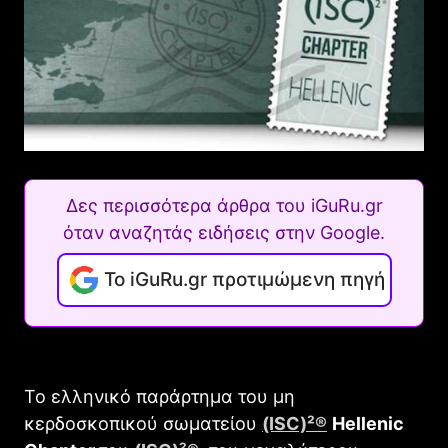
Δες περισσότερα άρθρα του iGuRu.gr
όταν αναζητάς ειδήσεις στην Google.
Το iGuRu.gr προτιμώμενη πηγή
To ελληνικό παράρτημα του μη
κερδοσκοπικού σωματείου
(ISC)²®
Hellenic