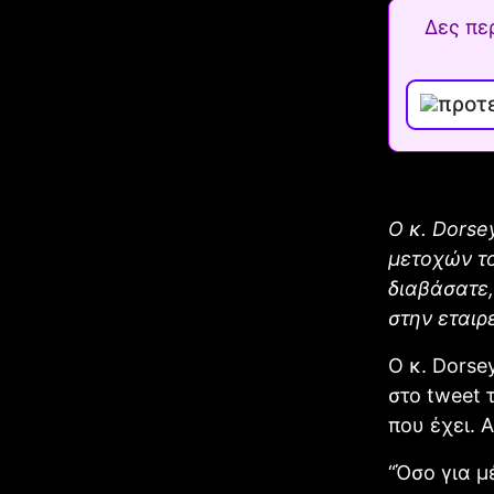
Δες πε
Ο κ. Dorse
μετοχών το
διαβάσατε,
στην εταιρε
Ο κ. Dorse
στο tweet 
που έχει. 
“Όσο για μ