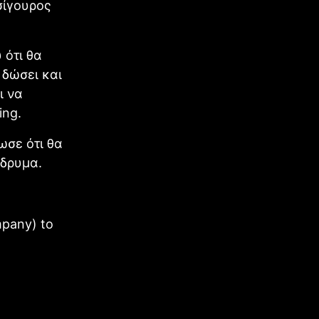
σίγουρος
 ότι θα
 δώσει και
ι να
ing.
ωσε ότι θα
ίδρυμα.
mpany) to