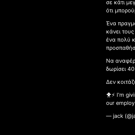
σε κάτι με
ότι μπορού
Ένα πραγμα
κάνει τους
ένα πολύ κ
προσπαθήσο
Να αναφέρο
δωρίσει 40
Δεν κοιτάζ
🐥⚡️ I'm gi
our employe
— jack (@j