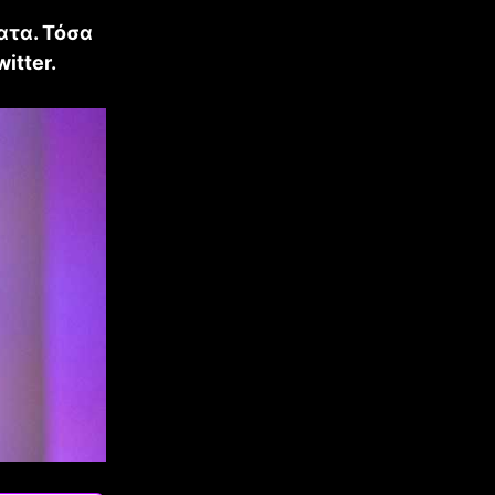
ατα. Τόσα
itter.