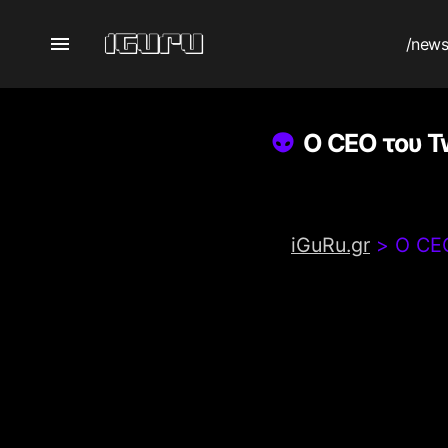
/new
Ο CEO του Tw
iGuRu.gr
>
Ο CEO