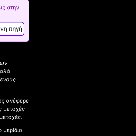
ις στην
ενη πηγή
των
καλά
μενους
πως ανέφερε
ις μετοχές
 μετοχές.
 μερίδιο