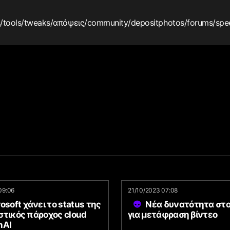
s
/tools
/tweaks
/απόψεις
/community
/depositphotos
/forums
/spe
09:06
21/10/2023 07:08
osoft χάνει το status της
Νέα δυνατότητα στο
στικός πάροχος cloud
για μετάφραση βίντεο
nAI