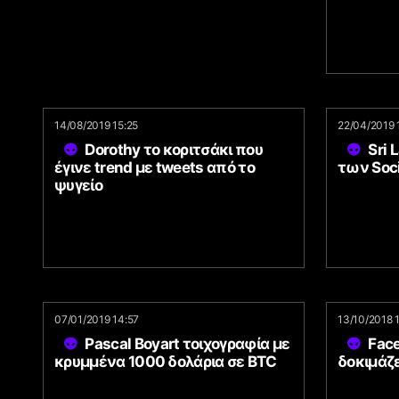
14/08/2019 15:25
22/04/2019 
Dorothy το κοριτσάκι που
Sri 
έγινε trend με tweets από το
των Soci
ψυγείο
07/01/2019 14:57
13/10/2018 
Pascal Boyart τοιχογραφία με
Fac
κρυμμένα 1000 δολάρια σε BTC
δοκιμάζε