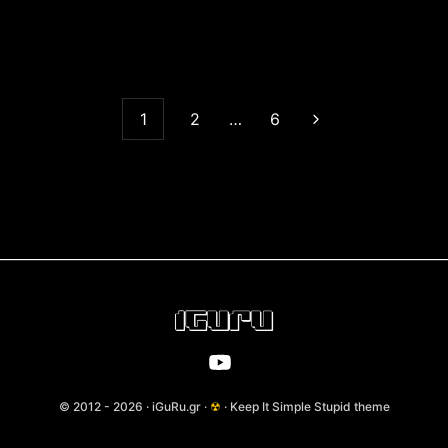
1
2
…
6
© 2012 - 2026 · iGuRu.gr ·
☢
· Keep It Simple Stupid theme