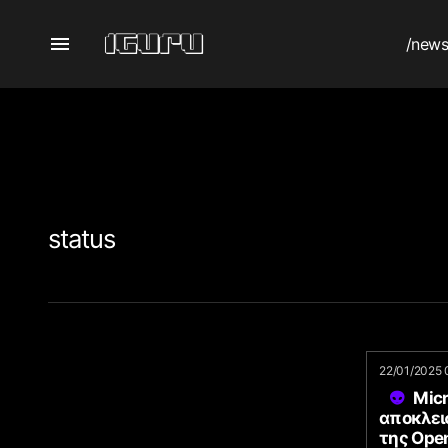
/new
status
22/01/2025 
Micr
αποκλει
της Ope