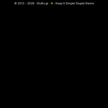
© 2012 - 2026 · iGuRu.gr ·
☢
· Keep It Simple Stupid theme