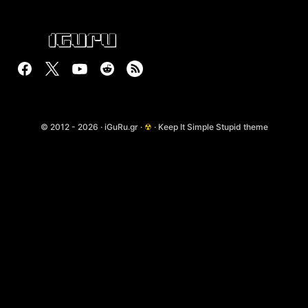
© 2012 - 2026 · iGuRu.gr ·
☢
· Keep It Simple Stupid theme