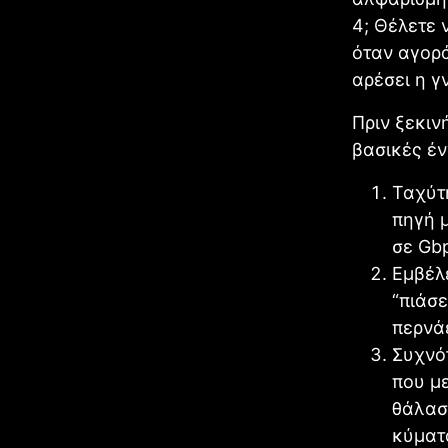
4; Θέλετε 
όταν αγορά
αρέσει η γ
Πριν ξεκιν
βασικές έν
Ταχύτ
πηγή 
σε Gb
Εμβέλ
“πιάσε
περνάε
Συχνότ
που μ
θάλασσ
κύματ