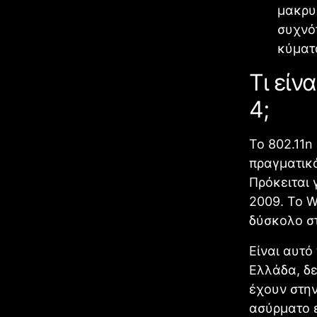
μακρυ
συχνότ
κύματ
Τι είν
4;
Το 802.11n
πραγματικό
Πρόκειται 
2009. Το W
δύσκολο στ
Είναι αυτό
Ελλάδα, δε
έχουν στην
ασύρματο ε