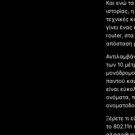
Και ενώ τα
ιστορίας, 
τεχνικές κ
γίνει ένας
router, στ
απόσταση μ
Αντιλαμβάν
των 10 μέτ
μονόδρομος
παντού και
είναι εύκ
ονόματα, π
ονοματοδο
Ξέρετε τι ε
το 802.11n
αλφαριθμητ