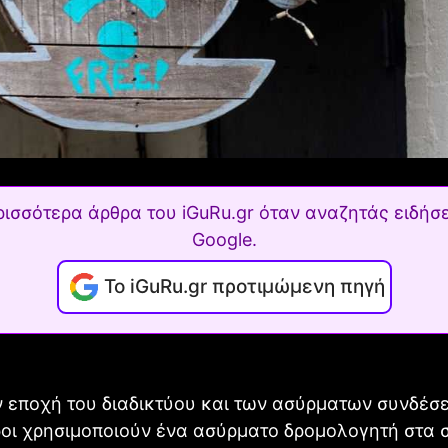
ρισσότερα άρθρα του iGuRu.gr όταν αναζητάς ειδήσε
Google.
Το iGuRu.gr προτιμώμενη πηγή
 εποχή του διαδικτύου και των ασύρματων συνδέσε
οι χρησιμοποιούν ένα ασύρματο δρομολογητή στα σ