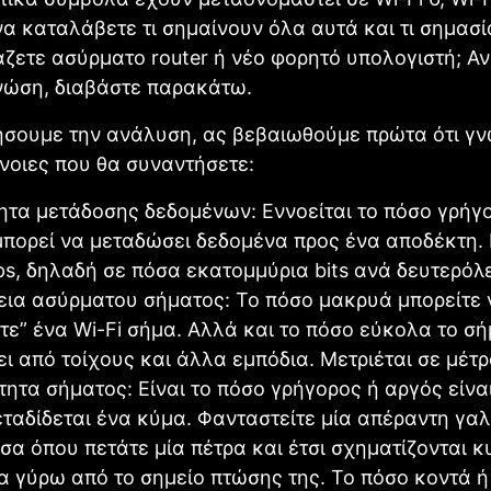
να καταλάβετε τι σημαίνουν όλα αυτά και τι σημασ
ζετε ασύρματο router ή νέο φορητό υπολογιστή; Αν
νώση, διαβάστε παρακάτω.
ήσουμε την ανάλυση, ας βεβαιωθούμε πρώτα ότι γνω
νοιες που θα συναντήσετε:
ητα μετάδοσης δεδομένων: Εννοείται το πόσο γρήγ
μπορεί να μεταδώσει δεδομένα προς ένα αποδέκτη. 
ps, δηλαδή σε πόσα εκατομμύρια bits ανά δευτερόλ
εια ασύρματου σήματος: Το πόσο μακρυά μπορείτε 
τε” ένα Wi-Fi σήμα. Αλλά και το πόσο εύκολα το σ
ι από τοίχους και άλλα εμπόδια. Μετριέται σε μέτρ
ητα σήματος: Είναι το πόσο γρήγορος ή αργός είνα
εταδίδεται ένα κύμα. Φανταστείτε μία απέραντη γα
α όπου πετάτε μία πέτρα και έτσι σχηματίζονται κ
α γύρω από το σημείο πτώσης της. Το πόσο κοντά ή