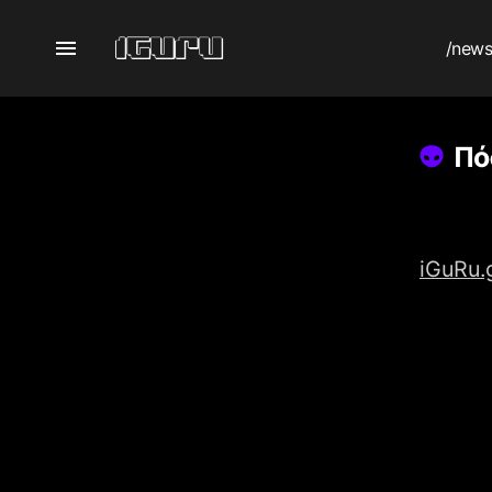
/new
Πό
iGuRu.