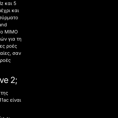
z και 5
έχρι και
ασύρματο
 and
Το MIMO
ών για τη
ες ροές
αίες, σαν
 ροές
ve 2;
ατης
1ac είναι