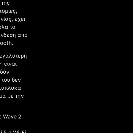
 της
τομίες,
νίας, έχει
όλα τα
ύνδεση από
ooth.
μεγαλύτερη
i είναι
εδόν
 του δεν
ολύπλοκα
μα με την
ac Wave 2,
 5 ή Wi-Fi