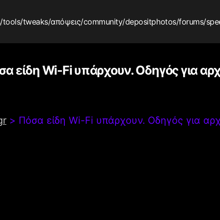
s
/tools
/tweaks
/απόψεις
/community
/depositphotos
/forums
/spe
σα είδη Wi-Fi υπάρχουν. Οδηγός για αρ
gr
>
Πόσα είδη Wi-Fi υπάρχουν. Οδηγός για αρ