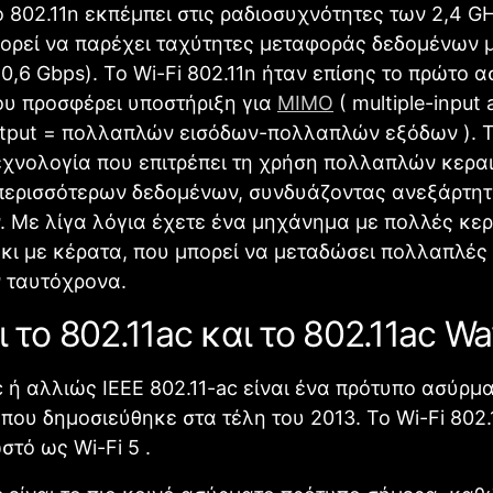
 802.11n εκπέμπει στις ραδιοσυχνότητες των 2,4 GH
ορεί να παρέχει ταχύτητες μεταφοράς δεδομένων μ
0,6 Gbps). Το Wi-Fi 802.11n ήταν επίσης το πρώτο 
ου προσφέρει υποστήριξη για
MIMO
( multiple-input
output = πολλαπλών εισόδων-πολλαπλών εξόδων ). 
τεχνολογία που επιτρέπει τη χρήση πολλαπλών κεραι
περισσότερων δεδομένων, συνδυάζοντας ανεξάρτητ
 Με λίγα λόγια έχετε ένα μηχάνημα με πολλές κερ
κι με κέρατα, που μπορεί να μεταδώσει πολλαπλές
 ταυτόχρονα.
αι το 802.11ac και το 802.11ac Wa
c ή αλλιώς IEEE 802.11-ac είναι ένα πρότυπο ασύρμ
που δημοσιεύθηκε στα τέλη του 2013. Το Wi-Fi 802.1
στό ως Wi-Fi 5 .