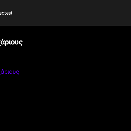
edtest
χάριους
χάριους