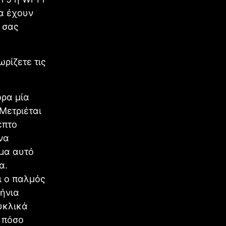
ία έχουν
 σας
ρίζετε τις
ορα μία
Μετριέται
επτο
να
ήμα αυτό
α.
ι ο παλμός
λήνια
υκλικά
 πόσο