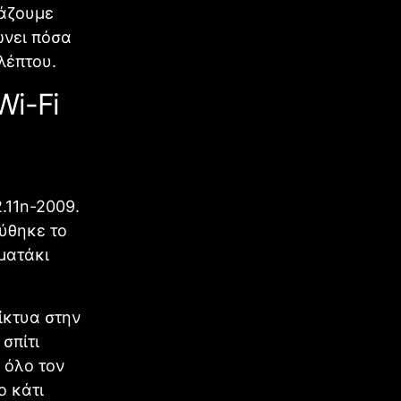
μάζουμε
ώνει πόσα
λέπτου.
Wi-Fi
.11n-2009.
ύθηκε το
μματάκι
ίκτυα στην
σπίτι
 όλο τον
ο κάτι