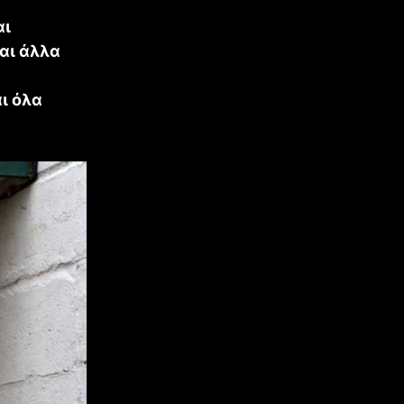
αι
και άλλα
αι όλα