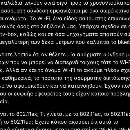
 καλώδια τείνουν σιγά σιγά προς το χρονοντούλαπο
η ασύρματη σύνδεση εμφανίζεται με ένα σωρό καινο
αι ονόματα. Το Wi-Fi, ένα είδος ασύρματης επικοινω
 κοινός όρος στο λεξιλόγιό μας. Υπάρχει σχεδόν σε 
α tv-box, καθώς και σε όσα μηχανήματα απαιτούν σ
εγαλύτερη των δέκα μέτρων που καλύπτει το bluet
εστε λοιπόν ότι αν θέλετε μία ασύρματη σύνδεση 
ρων που να μπορεί να διαπερνά τοίχους τότε το Wi-F
. Αλλά αν και το όνομα Wi-Fi το ακούμε πλέον σχ
 καθημερινά, τα πρότυπα της ασύρματης δικτύωσης
ολο να αφομοιωθούν και να κατανοηθούν. Έχουν π
ου οι ευφυής εφευρέτες τους είχαν κάποιο πρόβλη
σία.
ίναι το 802.11ax; Τι γίνεται με το 802.11ac, το 802.11
 ή το 802.11ad; Έχετε κάπου ακούσει ότι αυτά τα
ικά σύμβολα έχουν μεταονομαστεί σε Wi-Fi 6, Wi-Fi