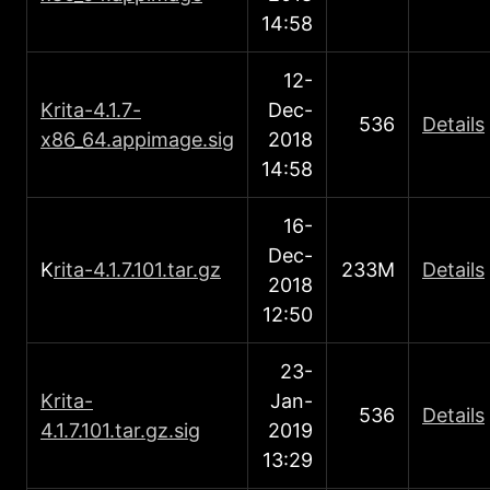
14:58
12-
Κrita-4.1.7-
Dec-
536
Details
x86_64.appimage.sig
2018
14:58
16-
Dec-
Κ
rita-4.1.7.101.tar.gz
233M
Details
2018
12:50
23-
Κrita-
Jan-
536
Details
4.1.7.101.tar.gz.sig
2019
13:29