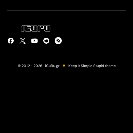
© 2012 - 2026 · iGuRu.gr ·
☢
· Keep It Simple Stupid theme