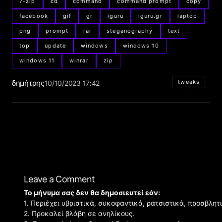
7-zip
cd
command
command prompt
copy
facebook
gif
gr
iguru
iguru.gr
laptop
png
prompt
rar
steganography
text
top
update
windows
windows 10
windows 11
winrar
zip
δημήτρης
tweaks
10/10/2023 17:42
Leave a Comment
Το μήνυμα σας δεν θα δημοσιευτεί εάν:
1. Περιέχει υβριστικά, συκοφαντικά, ρατσιστικά, προσβλητ
2. Προκαλεί βλάβη σε ανηλίκους.