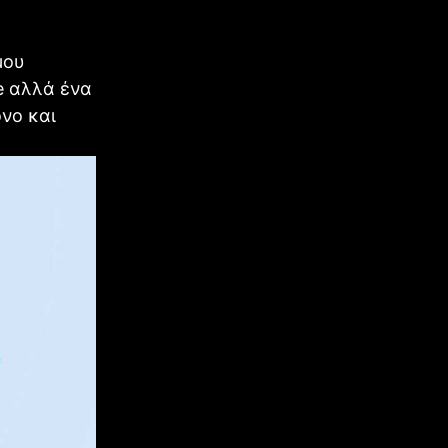
μου
e αλλά ένα
όνο και