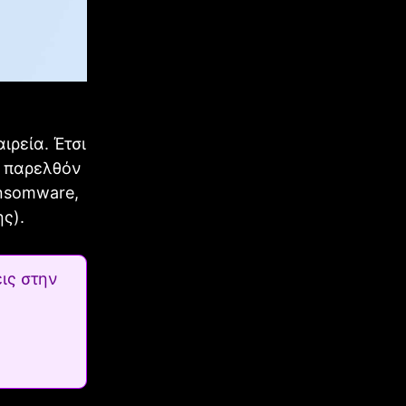
ιρεία. Έτσι
ο παρελθόν
ansomware,
ς).
ις στην