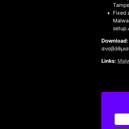
Tamper
Fixed 
Malwar
setup.
Download:
αναβάθμισ
Links:
Malw