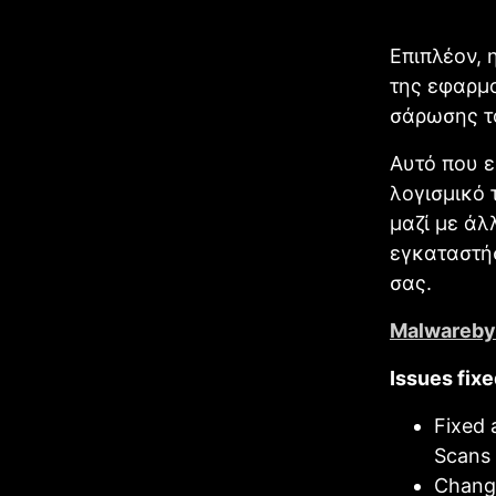
Επιπλέον, 
της εφαρμο
σάρωσης το
Αυτό που ε
λογισμικό 
μαζί με άλ
εγκαταστήσ
σας.
Malwarebyt
Issues fix
Fixed 
Scans 
Change