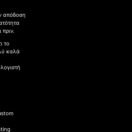
ην απόδοση
νατότητα
 πριν.
ι το
ολύ καλά
ολογιστή
Custom
ting