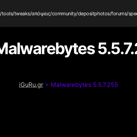
s
/tools
/tweaks
/απόψεις
/community
/depositphotos
/forums
/spe
Malwarebytes 5.5.7
iGuRu.gr
>
Malwarebytes 5.5.7.255