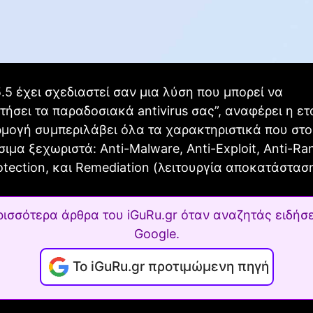
.5 έχει σχεδιαστεί σαν μια λύση που μπορεί να
τήσει τα παραδοσιακά antivirus σας”, αναφέρει η ετα
μογή συμπεριλάβει όλα τα χαρακτηριστικά που στ
σιμα ξεχωριστά: Anti-Malware, Anti-Exploit, Anti-R
otection, και Remediation (λειτουργία αποκατάσταση
ρισσότερα άρθρα του iGuRu.gr όταν αναζητάς ειδήσε
Google.
Το iGuRu.gr προτιμώμενη πηγή