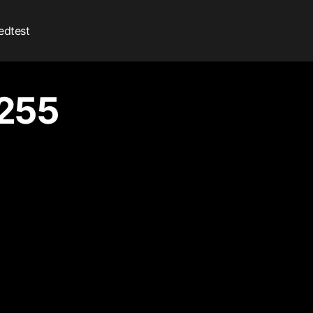
edtest
.255