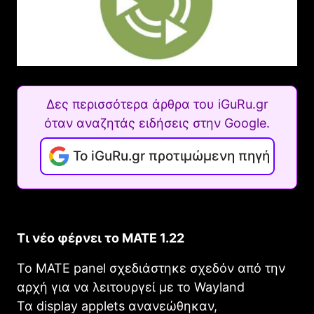
Δες περισσότερα άρθρα του iGuRu.gr
όταν αναζητάς ειδήσεις στην Google.
Το iGuRu.gr προτιμώμενη πηγή
Τι νέο φέρνει το MATE 1.22
Το ΜATE panel σχεδιάστηκε σχεδόν από την
αρχή για να λειτουργεί με το Wayland
Τα display applets ανανεώθηκαν,